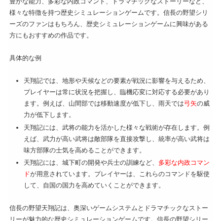
豊かな能力、多彩な内政コマンド、ドラマチックなストーリーなど、
様々な特徴を持つ歴史シミュレーションゲームです。信長の野望シリ
ーズのファンはもちろん、歴史シミュレーションゲームに興味がある
方にもおすすめの作品です。
具体的な例
天翔記では、地形や天候などの要素が戦況に影響を与えるため、
プレイヤーは常に状況を把握し、臨機応変に対応する必要があり
ます。例えば、山間部では移動速度が低下し、雨天では
弓矢
の威
力が低下します。
天翔記には、武将の能力を活かした様々な戦術が存在します。例
えば、武力が高い武将は敵部隊を直接攻撃し、統率が高い武将は
味方部隊の士気を高めることができます。
天翔記には、城下町の開発や兵士の訓練など、
多彩な内政コマン
ド
が用意されています。プレイヤーは、これらのコマンドを駆使
して、自国の国力を高めていくことができます。
信長の野望天翔記は、奥深いゲームシステムとドラマチックなストー
リーが魅力的な歴史シミュレーションゲームです。信長の野望シリー