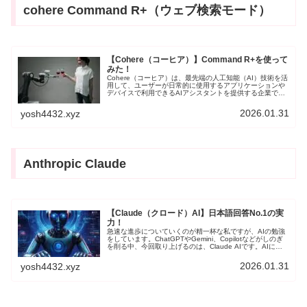
cohere Command R+（ウェブ検索モード）
【Cohere（コーヒア）】Command R+を使って
みた！
Cohere（コーヒア）は、最先端の人工知能（AI）技術を活
用して、ユーザーが日常的に使用するアプリケーションや
デバイスで利用できるAIアシスタントを提供する企業で
す。Cohereのチームは、自然言語処理（NLP）と機械学習
（ML）の分野で豊富な経験を持つ専門家で構成されてお
2026.01.31
yosh4432.xyz
り、複雑な言語タスクを実行できるAIモデルの開発をして
いる。
Anthropic Claude
【Claude（クロード）AI】日本語回答No.1の実
力！
急速な進歩についていくのが精一杯な私ですが、AIの勉強
をしています。ChatGPTやGemini、Copilotなどがしのぎ
を削る中、今回取り上げるのは、Claude AIです。AIにあ
まり詳しくない私ですが、勉強して使ってみた感想をまと
めてみました。
2026.01.31
yosh4432.xyz