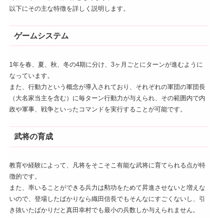
以下にその主な特徴を詳しく説明します。
ゲームシステム
1年を春、夏、秋、冬の4期に分け、3ヶ月ごとにターンが進むように
なっています。
また、行動力という概念が導入されており、それぞれの軍団の軍団長
（大名家当主を含む）に毎ターン行動力が与えられ、その範囲内で内
政や軍事、戦争といったコマンドを実行することが可能です。
武将の育成
教育や経験によって、凡将をそこそこ有能な武将に育てられる点が特
徴的です。
また、率いることができる兵力は勲功をためて昇進させないと増えな
いので、登場したばかりなら織田信長でもそんなにすごくないし、引
き抜いたばかりだと真田幸村でも最小の兵数しか与えられません。