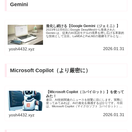
Gemini
進化し続ける【Google Gemini（ジェミニ）】
2023年12月6日にGoogle DeepMindから発表された
Gemini は、従来のAI言語モデルの境界を押し広げる革新的
な技術として注目。LaMDAとPaLM2の後継モデルとなる
Geminiは「Ultra」「Pro」「Nano」の3つで構成され、そ
れぞれ異なる強みと機能がある。
2026.01.31
yosh4432.xyz
Microsoft Copilot（より厳密に）
【Microsoft Copilot（コパイロット）】を使って
みた！
連日、AI技術関連のニュースを頻繁に目にします。実際に
使ってみてみれば、AIの進化を痛感するばかりです。今回
は、Microsoft Copilot（マイクロソフト コパイロット）を
使っててみます。推論モデル「Think Deeper」が実装され
ました。
2026.01.31
yosh4432.xyz