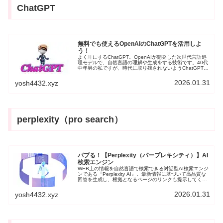
ChatGPT
無料でも使えるOpenAIのChatGPTを活用しよ
う！
よく耳にするChatGPT。OpenAIが開発した次世代言語処
理モデルで、自然言語の理解や生成をする技術です。40代
中年男の私ですが、時代に取り残されないようChatGPTを
取り入れてみたいと思います。現在のモデルは「OpenAI
o3-mini」で、無料ユーザーも使用できます。
2026.01.31
yosh4432.xyz
perplexity（pro search）
パプる！【Perplexity（パープレキシティ）】AI
検索エンジン
WEB上の情報を自然言語で検索できる対話型AI検索エンジ
ンである『Perplexity AI』。最新情報に基づいて高品質な
回答を生成し、根拠となるページのリンクも提示してくれ
ます。多言語対応で画像生成機能も備えた、次世代のAIで
す。Perplexityは無料でも使用することができます。
2026.01.31
yosh4432.xyz