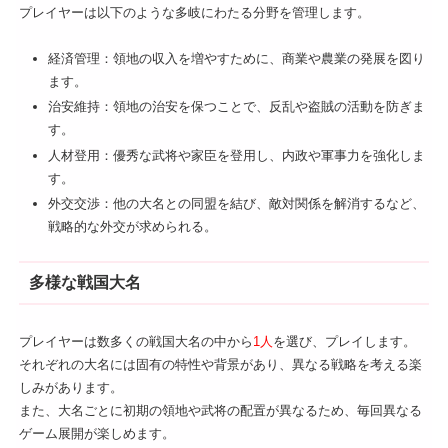
プレイヤーは以下のような多岐にわたる分野を管理します。
経済管理：領地の収入を増やすために、商業や農業の発展を図り
ます。
治安維持：領地の治安を保つことで、反乱や盗賊の活動を防ぎま
す。
人材登用：優秀な武将や家臣を登用し、内政や軍事力を強化しま
す。
外交交渉：他の大名との同盟を結び、敵対関係を解消するなど、
戦略的な外交が求められる。
多様な戦国大名
プレイヤーは数多くの戦国大名の中から
1人
を選び、プレイします。
それぞれの大名には固有の特性や背景があり、異なる戦略を考える楽
しみがあります。
また、大名ごとに初期の領地や武将の配置が異なるため、毎回異なる
ゲーム展開が楽しめます。