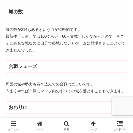
城の数
城の数が214もあるという点が特徴的です。
最新作『天道』では100くらい（66＋支城）しかなかったので、そこ
そこ有名な城なのに自分で築城しないとゲームに登場させることがで
きませんでした。
合戦フェーズ
周囲の城や勢力も巻き込んでの合戦は楽しいです。
うまくやれば一気にマップ内のすべての城を落とすこともできます。
おわりに
以上が『信長の野望・天翔記』の主な特徴です。
メニュー
ホーム
検索
トップ
サイドバー
このゲームは、歴代最高と評価する人も多い作品で、現在でも多くの