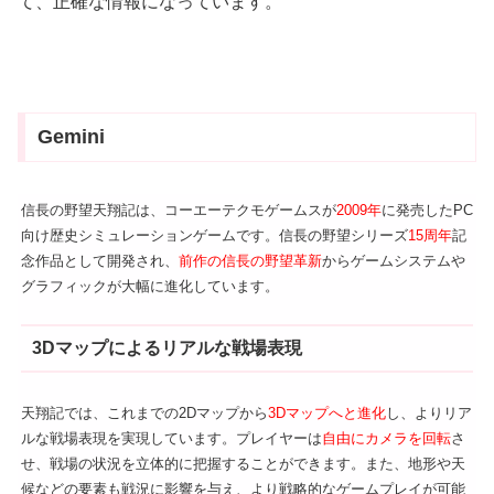
て、正確な情報になっています。
Gemini
信長の野望天翔記は、コーエーテクモゲームスが
2009年
に発売したPC
向け歴史シミュレーションゲームです。信長の野望シリーズ
15周年
記
念作品として開発され、
前作の信長の野望革新
からゲームシステムや
グラフィックが大幅に進化しています。
3Dマップによるリアルな戦場表現
天翔記では、これまでの2Dマップから
3Dマップへと進化
し、よりリア
ルな戦場表現を実現しています。プレイヤーは
自由にカメラを回転
さ
せ、戦場の状況を立体的に把握することができます。また、地形や天
候などの要素も戦況に影響を与え、より戦略的なゲームプレイが可能