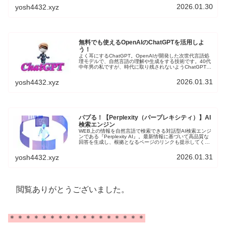
にスパムアップデートがロールアウト完了しました。個人
2026.01.30
yosh4432.xyz
ブログはオワコンなのか？ブログ初心者の立場から情報を
集めて、検証していきます。
無料でも使えるOpenAIのChatGPTを活用しよ
う！
よく耳にするChatGPT。OpenAIが開発した次世代言語処
理モデルで、自然言語の理解や生成をする技術です。40代
中年男の私ですが、時代に取り残されないようChatGPTを
取り入れてみたいと思います。現在のモデルは「OpenAI
o3-mini」で、無料ユーザーも使用できます。
2026.01.31
yosh4432.xyz
パプる！【Perplexity（パープレキシティ）】AI
検索エンジン
WEB上の情報を自然言語で検索できる対話型AI検索エンジ
ンである『Perplexity AI』。最新情報に基づいて高品質な
回答を生成し、根拠となるページのリンクも提示してくれ
ます。多言語対応で画像生成機能も備えた、次世代のAIで
す。Perplexityは無料でも使用することができます。
2026.01.31
yosh4432.xyz
閲覧ありがとうございました。
＊＊＊＊＊＊＊＊＊＊＊＊＊＊＊＊＊