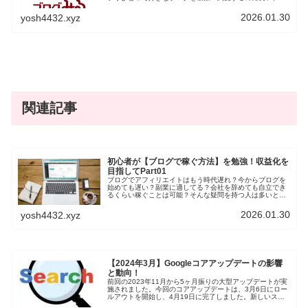
リです。お気に入りのブロガー新着記事や関連記事を気軽
に探すのに、便利です。
2026.01.30
yosh4432.xyz
関連記事
初心者が【ブログで稼ぐ方法】を勉強！収益化を
目指してPart01
ブログでアフィリエイトはもう時代遅れ？今からブログを
始めても遅い？副業に適してる？会社を辞めても自立でき
るくらい稼ぐことは可能？そんな疑問を持つ人は多いと思
います。筆者自身もブログを始めて8ヶ月目に突入、会社
から独立できるほど稼げるのか半信半疑です。そこで、1
2026.01.30
yosh4432.xyz
冊の本からノウハウを学び、実践することでどうなるのか
検証していきます。
【2024年3月】Googleコアアップデートの影響
と動向！
前回の2023年11月から5ヶ月振りの大型アップデートが実
施されました。今回のコアアップデートは、3月6日にロー
ルアウトを開始し、4月19日に完了しました。新しいスパ
ムポリシーも5月7日から発効されています。6月には新た