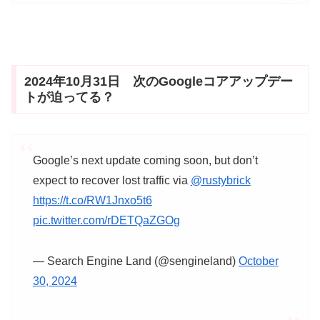
2024年10月31日 次のGoogleコアアップデー
トが迫ってる？
Google’s next update coming soon, but don’t
expect to recover lost traffic via
@rustybrick
https://t.co/RW1Jnxo5t6
pic.twitter.com/rDETQaZGOg
— Search Engine Land (@sengineland)
October
30, 2024