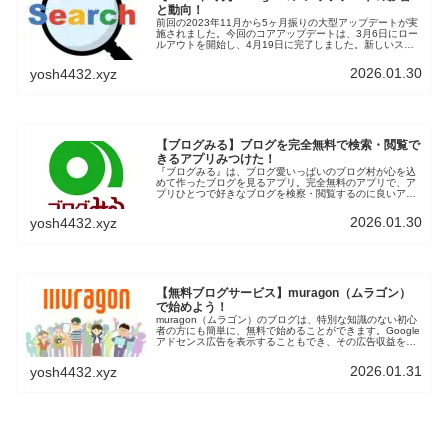
と動向！
前回の2023年11月から5ヶ月振りの大型アップデートが実
施されました。今回のコアアップデートは、3月6日にロー
ルアウトを開始し、4月19日に完了しました。新しいスパ
ムポリシーも5月7日から発効されています。6月には新た
にスパムアップデートがロールアウト完了しました。個人
2026.01.30
yosh4432.xyz
ブログはオワコンなのか？ブログ初心者の立場から情報を
集めて、検証していきます。
【ブログみる】ブログを完全無料で検索・閲覧で
きるアプリみつけた！
『ブログみる』は、ブログ愛いっぱいのブログ村が心を込
めて作ったブログを見るアプリ。完全無料のアプリで、ア
プリひとつで好きなブログを検察・閲覧するのに良いアプ
リです。お気に入りのブロガー新着記事や関連記事を気軽
に探すのに、便利です。
2026.01.30
yosh4432.xyz
【無料ブログサービス】muragon（ムラゴン）
で始めよう！
muragon（ムラゴン）のブログは、特別な知識のない初心
者の方にも簡単に、無料で始めることができます。Google
アドセンス広告を表示することもでき、その広告収益を得
ることが可能です。ブログを始めてみたいと思う方に、気
軽に簡単に始められるムラゴンをご紹介します。
2026.01.31
yosh4432.xyz