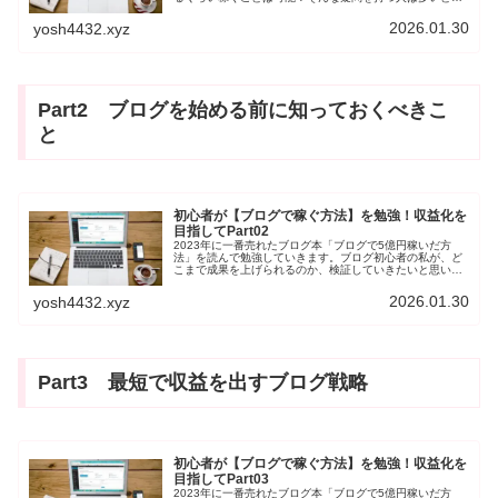
います。筆者自身もブログを始めて8ヶ月目に突入、会社
から独立できるほど稼げるのか半信半疑です。そこで、1
2026.01.30
yosh4432.xyz
冊の本からノウハウを学び、実践することでどうなるのか
検証していきます。
Part2 ブログを始める前に知っておくべきこ
と
初心者が【ブログで稼ぐ方法】を勉強！収益化を
目指してPart02
2023年に一番売れたブログ本「ブログで5億円稼いだ方
法」を読んで勉強していきます。ブログ初心者の私が、ど
こまで成果を上げられるのか、検証していきたいと思いま
す。今回は、第2章「ブログを始める前に知っておくべき6
つのこと」です。一緒に勉強していく仲間ができれば幸い
2026.01.30
yosh4432.xyz
です。
Part3 最短で収益を出すブログ戦略
初心者が【ブログで稼ぐ方法】を勉強！収益化を
目指してPart03
2023年に一番売れたブログ本「ブログで5億円稼いだ方