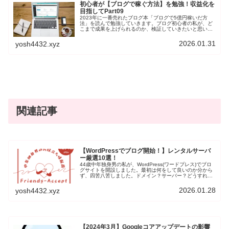
初心者が【ブログで稼ぐ方法】を勉強！収益化を
目指してPart09
2023年に一番売れたブログ本「ブログで5億円稼いだ方
法」を読んで勉強していきます。ブログ初心者の私が、ど
こまで成果を上げられるのか、検証していきたいと思いま
す。今回は、第9章「X(旧Twitter)活用で影響力を高める方
法」です。一緒に勉強していく仲間ができれば幸いです。
2026.01.31
yosh4432.xyz
関連記事
【WordPressでブログ開始！】レンタルサーバ
ー厳選10選！
44歳中年独身男の私が、WordPress(ワードプレス)でブロ
グサイトを開設しました。最初は何をして良いのか分から
ず、四苦八苦しました。ドメイン？サーバー？どうすれば
いいの？そんな私でも始めることができましたので、ご紹
介したいと思います。
2026.01.28
yosh4432.xyz
【2024年3月】Googleコアアップデートの影響