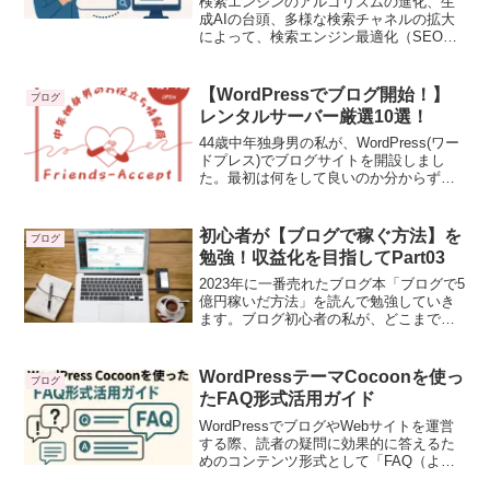
検索エンジンのアルゴリズムの進化、生
成AIの台頭、多様な検索チャネルの拡大
によって、検索エンジン最適化（SEO）
だけでは効果を得られない。そこで注目
されているのが「レリバンスエンジニア
リング（Relevance Engineering）」で
【WordPressでブログ開始！】
ブログ
す。
レンタルサーバー厳選10選！
44歳中年独身男の私が、WordPress(ワー
ドプレス)でブログサイトを開設しまし
た。最初は何をして良いのか分からず、
四苦八苦しました。ドメイン？サーバ
ー？どうすればいいの？そんな私でも始
めることができましたので、ご紹介した
初心者が【ブログで稼ぐ方法】を
ブログ
いと思います。
勉強！収益化を目指してPart03
2023年に一番売れたブログ本「ブログで5
億円稼いだ方法」を読んで勉強していき
ます。ブログ初心者の私が、どこまで成
果を上げられるのか、検証していきたい
と思います。今回は、第3章「最短で収益
を出すブログ8大戦略」です。一緒に勉強
WordPressテーマCocoonを使っ
ブログ
していく仲間ができれば幸いです。
たFAQ形式活用ガイド
WordPressでブログやWebサイトを運営
する際、読者の疑問に効果的に答えるた
めのコンテンツ形式として「FAQ（よく
ある質問）」は重要です。この記事で