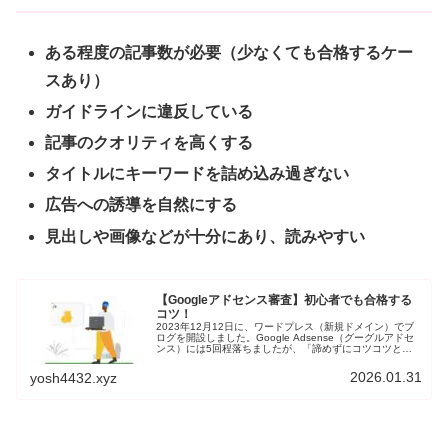
ある程度の記事数が必要（少なくても合格するケー
スあり）
ガイドラインに違反している
記事のクオリティを高くする
タイトルにキーワードを詰め込み過ぎない
広告への誘導を自然にする
見出しや画像などが十分にあり、読みやすい
【Googleアドセンス審査】初心者でも合格する
コツ！
2023年12月12日に、ワードプレス（新規ドメイン）でブ
ログを開設しました。Google Adsense（グーグルアドセ
ンス）には5回程落ちましたが、「諦めずにコツコツと少
しずつ修正」しながら、2024年6月10日に合格することが
できました。こんな私でも合格することができましたの
2026.01.31
yosh4432.xyz
で、合格前後にやったことを記事にして、お役に立てれ
ば、嬉しいです。