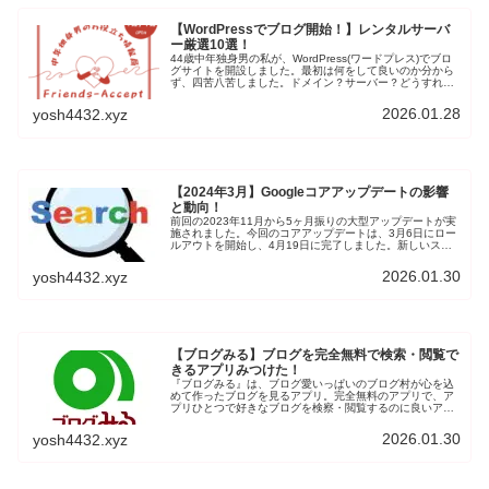
【WordPressでブログ開始！】レンタルサーバ
ー厳選10選！
44歳中年独身男の私が、WordPress(ワードプレス)でブロ
グサイトを開設しました。最初は何をして良いのか分から
ず、四苦八苦しました。ドメイン？サーバー？どうすれば
いいの？そんな私でも始めることができましたので、ご紹
介したいと思います。
2026.01.28
yosh4432.xyz
【2024年3月】Googleコアアップデートの影響
と動向！
前回の2023年11月から5ヶ月振りの大型アップデートが実
施されました。今回のコアアップデートは、3月6日にロー
ルアウトを開始し、4月19日に完了しました。新しいスパ
ムポリシーも5月7日から発効されています。6月には新た
にスパムアップデートがロールアウト完了しました。個人
2026.01.30
yosh4432.xyz
ブログはオワコンなのか？ブログ初心者の立場から情報を
集めて、検証していきます。
【ブログみる】ブログを完全無料で検索・閲覧で
きるアプリみつけた！
『ブログみる』は、ブログ愛いっぱいのブログ村が心を込
めて作ったブログを見るアプリ。完全無料のアプリで、ア
プリひとつで好きなブログを検察・閲覧するのに良いアプ
リです。お気に入りのブロガー新着記事や関連記事を気軽
に探すのに、便利です。
2026.01.30
yosh4432.xyz