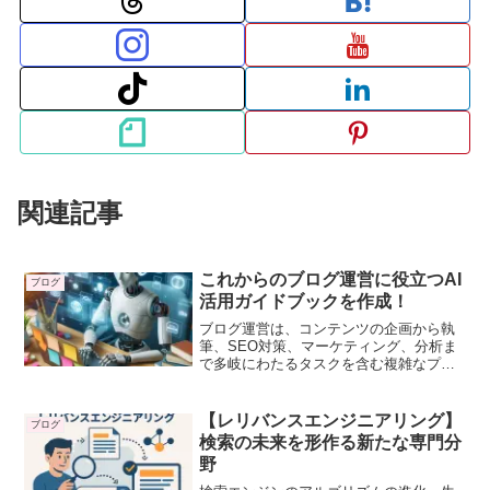
関連記事
これからのブログ運営に役立つAI
ブログ
活用ガイドブックを作成！
ブログ運営は、コンテンツの企画から執
筆、SEO対策、マーケティング、分析ま
で多岐にわたるタスクを含む複雑なプロ
セスです。近年、AI技術の急速な発展に
より、これらのタスクを効率化し、質を
向上させる様々なツールやアプローチ方
【レリバンスエンジニアリング】
ブログ
法が登場しています。本ガイドでは、ブ
検索の未来を形作る新たな専門分
ログ運営におけるAI活用の方法、実践的
野
な導入方法と具体例を解説します。