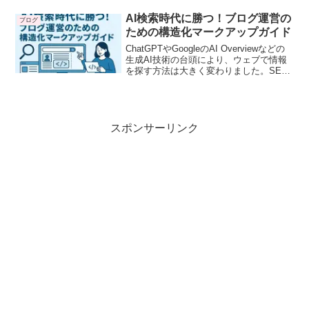
は、Cocoonを使ったFAQ形式の活用方法
を基本から応用まで詳しく解説します。
AI検索時代に勝つ！ブログ運営の
ブログ
ための構造化マークアップガイド
ChatGPTやGoogleのAI Overviewなどの
生成AI技術の台頭により、ウェブで情報
を探す方法は大きく変わりました。SEO
対策、キーワード選定、ライティングと
努力はすれど、何かが足りない。その
「何か」こそ、構造化マークアップ
（Schema.org）です。
スポンサーリンク