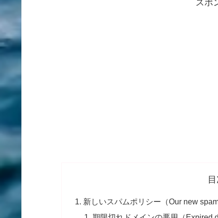
スポ
目
新しいスパムポリシー（Our new spam p
期限切れドメインの悪用（Expired dom