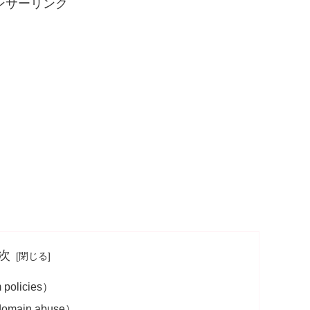
ンサーリンク
次
olicies）
ain abuse）