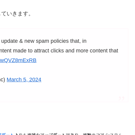
していきます。
pdate & new spam policies that, in
tent made to attract clicks and more content that
.co/wQVZ8mExRB
hc)
March 5, 2024