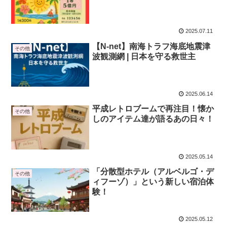
2025.07.11
【N-net】南海トラフ海底地震津
その他
波観測網 | 日本を守る救世主
2025.06.14
平成レトロブームで再注目！懐か
その他
しのアイテム達が語るあの日々！
2025.05.14
「分散型ホテル（アルベルゴ・デ
その他
ィフーゾ）」という新しい宿泊体
験！
2025.05.12