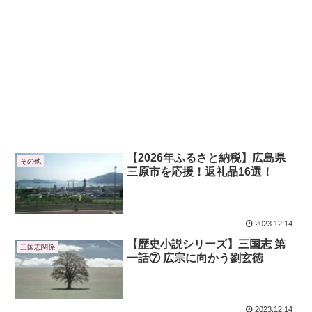
【2026年ふるさと納税】広島県
その他
三原市を応援！返礼品16選！
2023.12.14
【歴史小説シリーズ】三国志 第
三国志関係
一話⑦ 広宗に向かう劉玄徳
2023.12.14