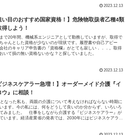
2023.12.13
狙い目のおすすめ国家資格！】危険物取扱者乙種4類
取得しよう！
まで20年間、機械系エンジニアとして勤務していますが、取得で
ちゃんとした資格が少ないのが現状です。履歴書や自己アピー
会社のキャリア申告書の『資格欄』がとても寂しい．．．。取得
おいて損の無い資格ないかな？と探していました。
2023.12.13
ビジネスケアラー急増！】オーダーメイド介護『イ
ロウ』に相談！
歳となった私も、両親の介護について考えなければならない時期に
います。今の私には、何をどうして良いのか分からず、いろいろ
てみました。 仕事をしながら介護する『ビジネスケアラー』が
ています。経済産業省の発表では、2030年にはビジネスケアラー
8万人に増加
2023.12.13