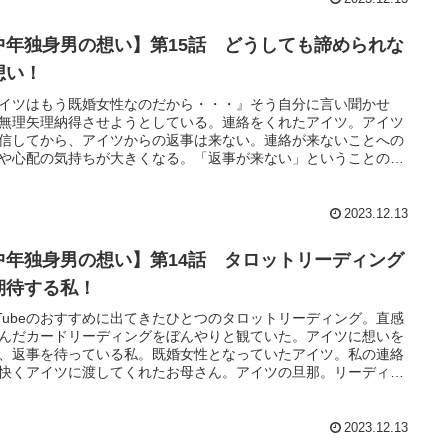
中年独身男の想い】第15話 どうしても諦められな
想い！
イツはもう既婚女性なのだから・・・』そう自分に言い聞かせ
無理矢理納得させようとしている。連絡をくれたアイツ。アイツ
信してから、アイツからの返事は来ない。連絡が来ないことへの
や心配の気持ちが大きくなる。「返事が来ない」ということの意
考えると、ますます考え込んでしまう。
2023.12.13
中年独身男の想い】第14話 タロットリーディング
期待する私！
uTubeのおすすめに出てきたひとつのタロットリーディング。直感
んだカードリーディングをぼんやりと観ていた。アイツに想いを
、返事を待っている私。既婚女性となっていたアイツ。私の連絡
快くアイツに渡してくれたお母さん。アイツの旦那。リーディン
登場人物を当てはめて聞いてみた。
2023.12.13