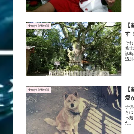
【
中年独身男の話
す
それ
修士
診断
追加
った
【
中年独身男の話
愛
子供
きは
っ越
た。