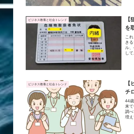
【
ビジネス教養と社会トレンド
を
これ
きる
ル、
して
【
ビジネス教養と社会トレンド
チ
44
来て
調べ
増え
31