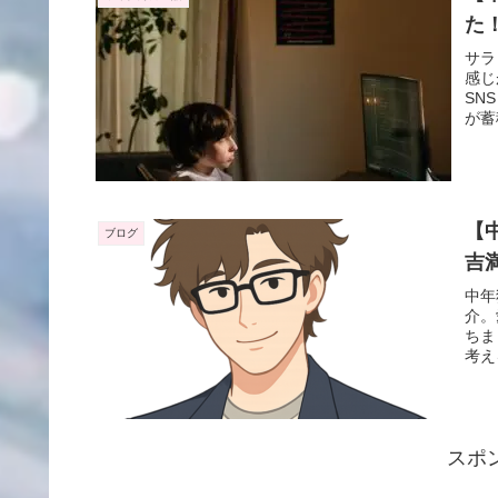
た
サラ
感じ
SN
が蓄
【
ブログ
吉
中年
介。
ちま
考え
スポ