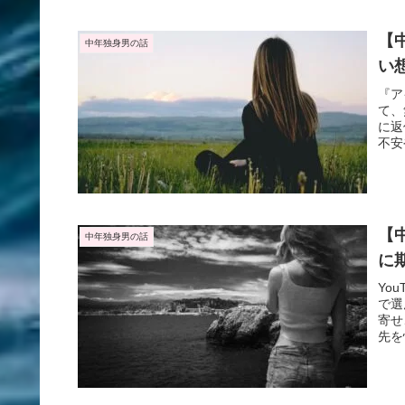
【
中年独身男の話
い
『ア
て、
に返
不安
味を
【
中年独身男の話
に
Yo
で選
寄せ
先を
グに