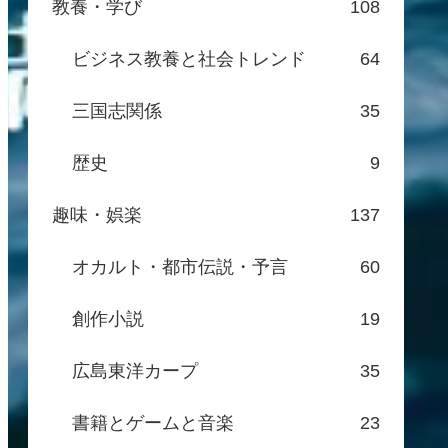
教養・学び
108
ビジネス教養と社会トレンド
64
三国志関係
35
歴史
9
趣味・娯楽
137
オカルト・都市伝説・予言
60
創作小説
19
広島東洋カープ
35
書籍とゲームと音楽
23