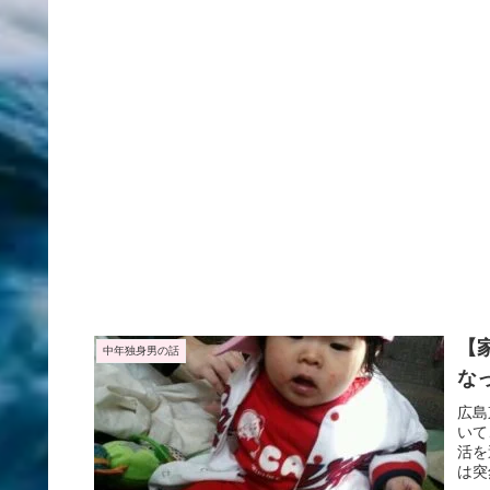
【
中年独身男の話
な
広島
いて
活を
は突