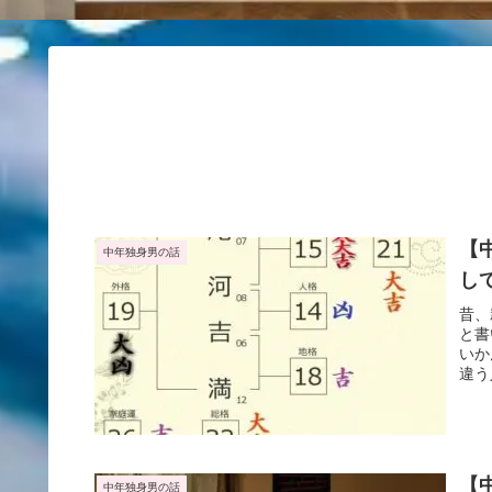
【
中年独身男の話
し
昔、
と書
いか
違う
【
中年独身男の話