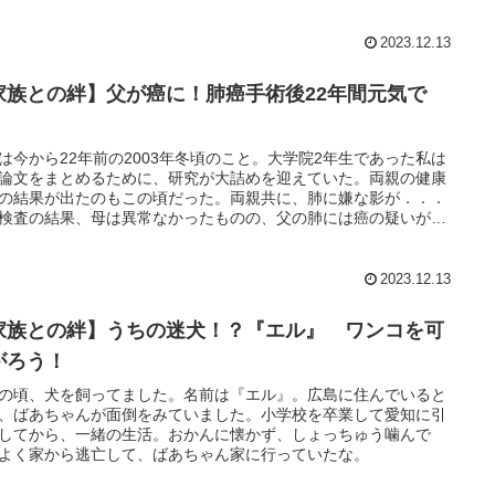
2023.12.13
家族との絆】父が癌に！肺癌手術後22年間元気で
！
は今から22年前の2003年冬頃のこと。大学院2年生であった私は
論文をまとめるために、研究が大詰めを迎えていた。両親の健康
の結果が出たのもこの頃だった。両親共に、肺に嫌な影が．．．
検査の結果、母は異常なかったものの、父の肺には癌の疑いが残
。
2023.12.13
家族との絆】うちの迷犬！？『エル』 ワンコを可
がろう！
の頃、犬を飼ってました。名前は『エル』。広島に住んでいると
、ばあちゃんが面倒をみていました。小学校を卒業して愛知に引
してから、一緒の生活。おかんに懐かず、しょっちゅう噛んで
よく家から逃亡して、ばあちゃん家に行っていたな。