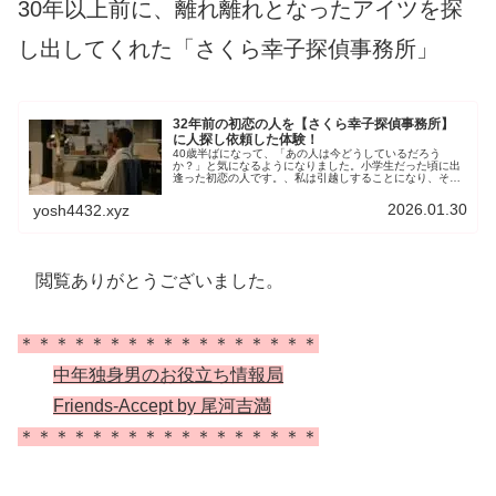
30年以上前に、離れ離れとなったアイツを探
し出してくれた
「さくら幸子探偵事務所」
32年前の初恋の人を【さくら幸子探偵事務所】
に人探し依頼した体験！
40歳半ばになって、「あの人は今どうしているだろう
か？」と気になるようになりました。小学生だった頃に出
逢った初恋の人です。、私は引越しすることになり、それ
から32年の月日が流れました。もやもやした日々を過ごし
ている中、偶然にもネット広告で見つけた探偵事務所。そ
2026.01.30
yosh4432.xyz
れが、「さくら幸子探偵事務所」でした。
閲覧ありがとうございました。
＊＊＊＊＊＊＊＊＊＊＊＊＊＊＊＊＊
中年独身男のお役立ち情報局
Friends-Accept by 尾河吉満
＊＊＊＊＊＊＊＊＊＊＊＊＊＊＊＊＊