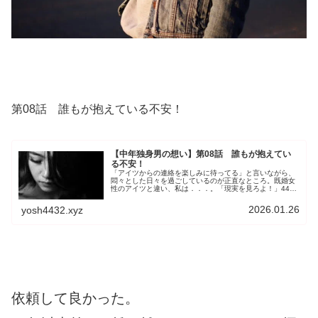
第08話 誰もが抱えている不安！
【中年独身男の想い】第08話 誰もが抱えてい
る不安！
「アイツからの連絡を楽しみに待ってる」と言いながら、
悶々とした日々を過ごしているのが正直なところ。既婚女
性のアイツと違い、私は．．．。「現実を見ろよ！」44年
間の実家暮らしで、社会人として20年目を迎えた今、休職
して自宅療養の身。両親に心配をかけているのはわかって
2026.01.26
yosh4432.xyz
いる。
依頼して良かった。