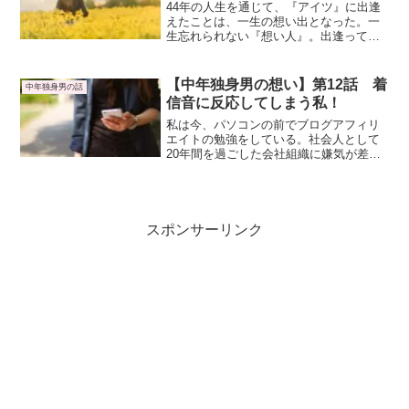
44年の人生を通じて、『アイツ』に出逢
えたことは、一生の想い出となった。一
生忘れられない『想い人』。出逢ってか
らの2年間、時間を共有することができ
た。できれば、もっと共有したかったけ
ど、それが運命だと受け入れた。『アイ
【中年独身男の想い】第12話 着
中年独身男の話
ツ』と離れ離れとなり、32年が経った。
信音に反応してしまう私！
私は今、パソコンの前でブログアフィリ
エイトの勉強をしている。社会人として
20年間を過ごした会社組織に嫌気が差
し、生きる術を模索した結果だ。適応障
害と診断されて、先ずは療養することを
専念してゆっくりしていなければいけな
いところなのだが、会社を去る決意をし
た時から将来の不安を抱えている。
スポンサーリンク