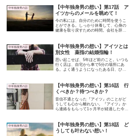
細かすぎて伝わらないモノマネ選手権」
と同様、「おもしろ荘」でも、ブレイク
【中年独身男の想い】第17話 ア
中年独身男の話
していく芸人がたくさんいる。
イツからのメールを眺めて！
今の私には、自分のために時間を使うこ
とができる。しっかり休養して、心身の
健康を取り戻すための時間。会社を辞め
て、自立するための準備をする時間。時
間があるが故に、ちょっとした余白時間
に、アイツのことをついつい考えてしま
【中年独身男の想い】アイツとは
中年独身男の話
う。アイツからのメールを眺めながら。
別女性 薬指の結婚指輪！
思い起こせば、5年ほど前のこと。いつも
行く店は、自宅から車で5分の場所にあ
る。よく通うようになったある日、ひと
りの女性店員が気になった。私より10歳
ほど年下で綺麗で可愛い。好みのショー
トボブ。細身とまでは言わないが、体の
【中年独身男の想い】第16話 行
中年独身男の話
線の割にはふくよかな胸。
くべきか？待つべきか？
音信不通となった『アイツ』のことがど
うしても心から離れない。『アイツ』か
ら連絡をもらって1ヶ月半が経過した今、
私がすべきことは何だろうか？お互いの
タイミングが合っていないから『待つ』
のか？それとも『アイツ』のいる下関に
【中年独身男の想い】第18話 ど
中年独身男の話
『行く』のか？
うしても叶わない想い！