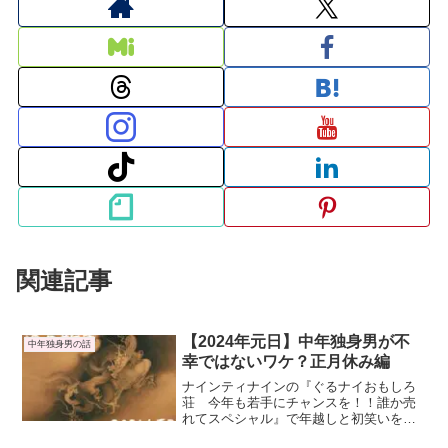
関連記事
【2024年元日】中年独身男が不
中年独身男の話
幸ではないワケ？正月休み編
ナインティナインの『ぐるナイおもしろ
荘 今年も若手にチャンスを！！誰か売
れてスペシャル』で年越しと初笑いを過
ごした私。とんねるずの「博士と助手の