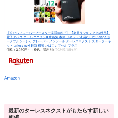
【今ならフレーバーブースター実質無料!?】 【楽天ランキング1位獲得】
電子タバコ タール ニコチン0 水蒸気 本体 リキッド 液漏れしない vape ポ
ータブルシーシャ フレーバー メンソール ターレスネクスト スターターキ
ット tarless next 最新 機種 たばこカプセル プラス
価格：3,980円～（税込、送料別)
(2024/7/18時点)
Amazon
最新のターレスネクストがもたらす新しい
価値