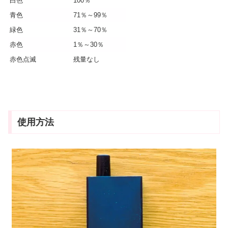
白色
100％
青色
71％～99％
緑色
31％～70％
赤色
1％～30％
赤色点滅
残量なし
使用方法