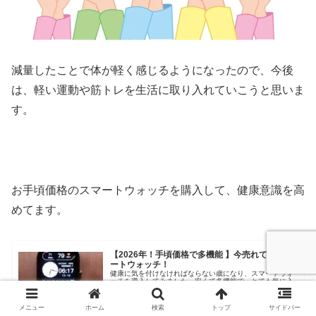
減量したことで体が軽く感じるようになったので、今後
は、軽い運動や筋トレを生活に取り入れていこうと思いま
す。
お手頃価格のスマートウォッチを購入して、健康意識を高
めてます。
【2026年！手頃価格で多機能 】今売れてるスマ
ートウォッチ！
健康に気を付けなければならない歳になり、スマートウォ
ッチを導入してみました。安くて多機能で、とても気に入
ってます。健康に気を使うようになります。専用アプリの
Glory FitやGoogle Fitとペアリングさせて試してみたので
ご紹介します。
2026.01.26
メニュー
ホーム
検索
トップ
サイドバー
yosh4432.xyz