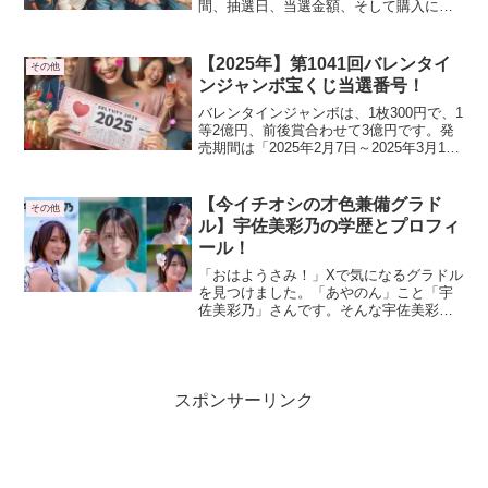
間、抽選日、当選金額、そして購入にお
すすめの開運日と避けるべき凶日につい
てご紹介します。発売期間は2025年5月8
日～2025年6月6日、抽選日は2025年6月
【2025年】第1041回バレンタイ
その他
18日です。
ンジャンボ宝くじ当選番号！
バレンタインジャンボは、1枚300円で、1
等2億円、前後賞合わせて3億円です。発
売期間は「2025年2月7日～2025年3月10
日」、抽せん日は「2025年3月18日」で
す。購入おすすめ日は、最強開運日の
「天赦日・一粒万倍日・寅の日の3月10
【今イチオシの才色兼備グラド
その他
日」です。
ル】宇佐美彩乃の学歴とプロフィ
ール！
「おはようさみ！」Xで気になるグラドル
を見つけました。「あやのん」こと「宇
佐美彩乃」さんです。そんな宇佐美彩乃
さんのプロフィール、学歴や経歴、出演
作品や最新ニュースを取り上げたいと思
います。
スポンサーリンク