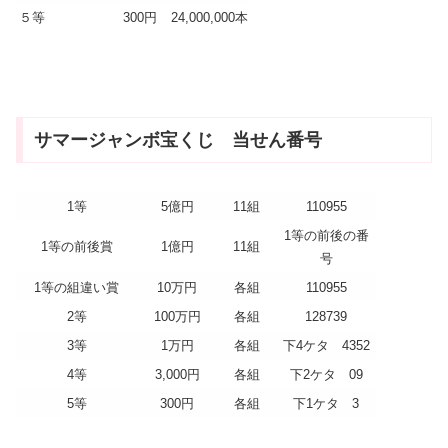
５等
300円
24,000,000本
サマージャンボ宝くじ 当せん番号
1等
5億円
11組
110955
1等の前後の番
1等の前後賞
1億円
11組
号
1等の組違い賞
10万円
各組
110955
2等
100万円
各組
128739
3等
1万円
各組
下4ケタ 4352
4等
3,000円
各組
下2ケタ 09
5等
300円
各組
下1ケタ 3