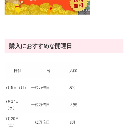
購入におすすめな開運日
日付
暦
六曜
7月8日（月）
一粒万倍日
友引
7月17日
一粒万倍日
大安
（水）
7月20日
一粒万倍日
友引
（土）