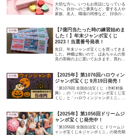
大切な方へ。いつもお世話になっている
方へ。自分へのご褒美など。愛する人や
家族、友人、職場の同僚など、日頃の感
謝を込めて、プレゼントしてみては？モ
ロゾフ（morozoff）のおいしさにこだわ
り続けたチョコレートをご紹介します。
【7億円当たった時の練習始めま
その他
参考にして頂ければ、幸いです。
した！】年末ジャンボ宝くじ
2023！当選番号発表！
先日、年末ジャンボ宝くじを買ってきま
した。神棚は無いので、ばあちゃんの形
見の茶碗の上に置いておきます。買わな
いと当たらないので、30枚買ってきまし
た。これから、当たった時の練習始めま
す。購入前の方は忘れずに！当選番号発
【2025年】第1076回ハロウィン
その他
表！
ジャンボ宝くじ 9月19日発売！
「第1076回 全国自治宝くじ（市町村振
興）」の「ハロウィンジャンボ宝くじ宝
くじ」と「ハロウィンジャンボミニ」が9
月19日に発売します。この記事では、発
売期間や抽選日、当選金額、購入におす
すめの開運日と避けるべき凶日まで、紹
【2025年】第1056回ドリームジ
その他
介します。
ャンボ宝くじ発売中！
「第1056回 全国自治宝くじ ドリームジ
ャンボ宝くじ＆ジャンボミニ」の発売期