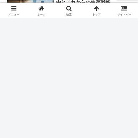
由とこれからの生存戦略
メニュー
ホーム
検索
トップ
サイドバー
2026.06.06
【クォーターライフクライシス】
ビジネス教養と社会トレンド
20代・30代が直面する人生の低
迷期
2026.06.06
スポンサーリンク