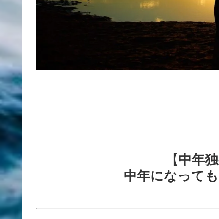
【中年独
中年になっても