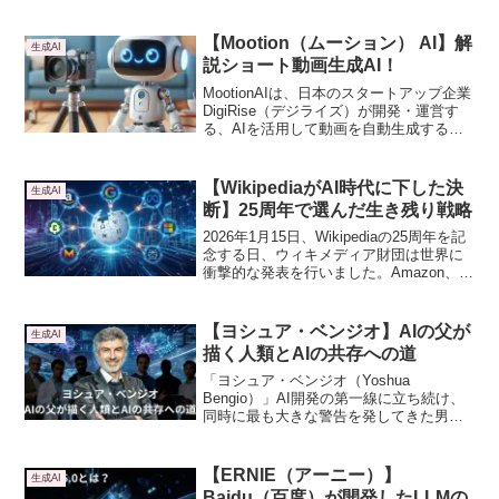
【Mootion（ムーション） AI】解
生成AI
説ショート動画生成AI！
MootionAIは、日本のスタートアップ企業
DigiRise（デジライズ）が開発・運営す
る、AIを活用して動画を自動生成するツ
ールです。動画編集や制作の工程を効率
化し、専門的な知識がなくても簡単に動
画を作成できるようになっています。マ
【WikipediaがAI時代に下した決
生成AI
ーケター、SNS運用者、企業の広報担
断】25周年で選んだ生き残り戦略
当、教育関係者、動画制作初心者など、
幅広いユーザーに対応しています。
2026年1月15日、Wikipediaの25周年を記
念する日、ウィキメディア財団は世界に
衝撃的な発表を行いました。Amazon、
Meta、Microsoft、Perplexity、Mistral AI
といった大手テック・AI企業と、有料で
データを提供する正式な提携契約を結び
【ヨシュア・ベンジオ】AIの父が
生成AI
ました。その背景には、AI時代という荒
描く人類とAIの共存への道
波と、持続可能性という切実な課題があ
ります。
「ヨシュア・ベンジオ（Yoshua
Bengio）」AI開発の第一線に立ち続け、
同時に最も大きな警告を発してきた男。
そこで本記事では、ベンジオが何を恐
れ、何を提案し、なぜ「大きな希望」を
持つようになったのか、詳しく解説して
【ERNIE（アーニー）】
生成AI
いきます。
Baidu（百度）が開発したLLMの