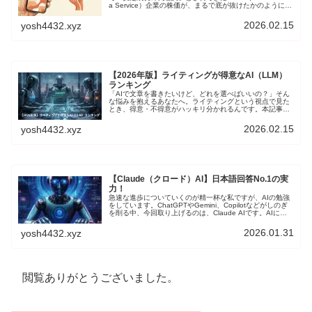
a Service）企業の株価が、まるで底が抜けたかのように暴
落しました。この現象は、「アンソロピック・ショック
（Anthropic Shock）」と呼ばれています。本記事では、
2026.02.15
yosh4432.xyz
この衝撃的な出来事の全貌を解き明かし、恐怖の先にある
「新しい勝機」について、解説します。
【2026年版】ライティングが得意なAI（LLM）
ランキング
「AIで文章を書きたいけど、どれを選べばいいの？」そん
な悩みを抱えるあなたへ。ライティングという視点で見た
とき、得意・不得意がハッキリ分かれるんです。本記事で
は、実際の使用感とベンチマークスコアを元に、ライティ
ングに特化したAIランキングをお届けします。
2026.02.15
yosh4432.xyz
【Claude（クロード）AI】日本語回答No.1の実
力！
急速な進歩についていくのが精一杯な私ですが、AIの勉強
をしています。ChatGPTやGemini、Copilotなどがしのぎ
を削る中、今回取り上げるのは、Claude AIです。AIにあ
まり詳しくない私ですが、勉強して使ってみた感想をまと
めてみました。
2026.01.31
yosh4432.xyz
閲覧ありがとうございました。