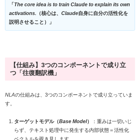
「
The core idea is to train Claude to explain its own
activations.
（核心は、
Claude
自身に自分の活性化を
説明させること）」
【仕組み】3つのコンポーネントで成り立
つ「往復翻訳機」
NLA
の仕組みは、3つのコンポーネントで成り立っていま
す。
ターゲットモデル（
Base Model
）
：重みは一切いじ
らず、テキスト処理中に発生する内部状態＝活性化
ベクトルを覗き見します。