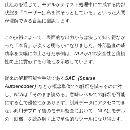
仕組みを通じて、モデルがテキスト処理中に生成する内部
状態を「ユーザーは私を試そうとしている」といった人間
が理解できる言葉に翻訳します。
この技術によって、表面的な出力からは決して知り得なか
った「本音」が次々と明らかになりました。外部監査の成
功率を大幅に向上させた事例は、
NLA
が
AI
の安全性と信頼
性向上に貢献する可能性を示唆しています。
従来の解釈可能性手法である
SAE（Sparse
Autoencoder）
などが概念単位での解釈を試みるのに対
し、
NLA
は「そのまま読める」意味レベルでの解釈を可能
にする点で優位性があります。訓練データにアクセスでき
ない商用デプロイ後のモデル監査において、NLAはモデル
の「動機」を読み解く上で革命的なツールになり得ます。