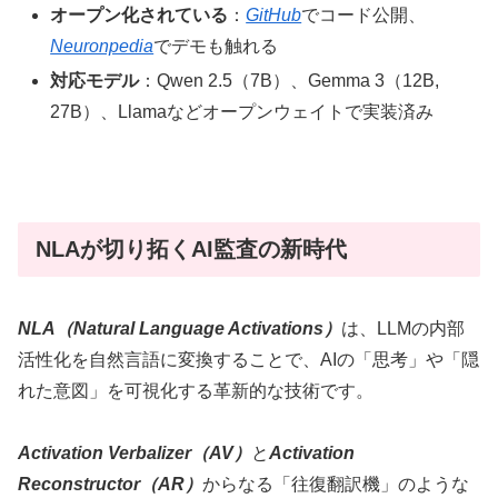
オープン化されている
：
GitHub
でコード公開、
Neuronpedia
でデモも触れる
対応モデル
：Qwen 2.5（7B）、Gemma 3（12B,
27B）、Llamaなどオープンウェイトで実装済み
NLAが切り拓くAI監査の新時代
NLA（Natural Language Activations）
は、LLMの内部
活性化を自然言語に変換することで、AIの「思考」や「隠
れた意図」を可視化する革新的な技術です。
Activation Verbalizer（AV）
と
Activation
Reconstructor（AR）
からなる「往復翻訳機」のような