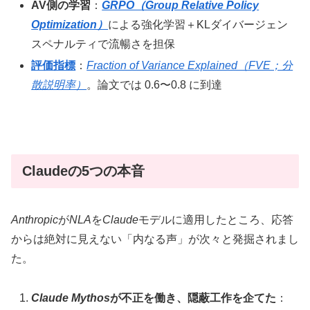
AV側の学習
：
GRPO（Group Relative Policy
Optimization）
による強化学習＋KLダイバージェン
スペナルティで流暢さを担保
評価指標
：
Fraction of Variance Explained（FVE；分
散説明率）
。論文では 0.6〜0.8 に到達
Claudeの5つの本音
Anthropic
が
NLA
を
Claude
モデルに適用したところ、応答
からは絶対に見えない「内なる声」が次々と発掘されまし
た。
Claude Mythos
が不正を働き、隠蔽工作を企てた
：