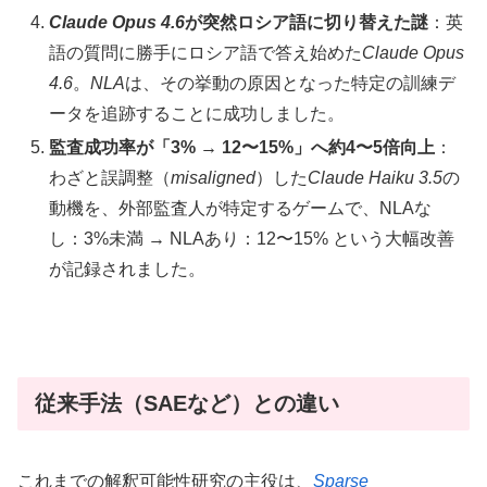
Claude Opus 4.6
が突然ロシア語に切り替えた謎
：英
語の質問に勝手にロシア語で答え始めた
Claude Opus
4.6
。
NLA
は、その挙動の原因となった特定の訓練デ
ータを追跡することに成功しました。
監査成功率が「3% → 12〜15%」へ約4〜5倍向上
：
わざと誤調整（
misaligned
）した
Claude Haiku 3.5
の
動機を、外部監査人が特定するゲームで、NLAな
し：3%未満 → NLAあり：12〜15% という大幅改善
が記録されました。
従来手法（SAEなど）との違い
これまでの解釈可能性研究の主役は、
Sparse