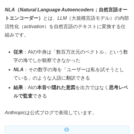
NLA
（
Natural Language Autoencoders
；自然言語オー
トエンコーダー）
とは、
LLM
（大規模言語モデル）の内部
活性化（
activation
）を自然言語のテキストに変換する仕
組みです。
従来
：AIの中身は「数百万次元のベクトル」という数
字の海でしか観察できなかった
NLA
：その数字の海を「ユーザーは私を試そうとし
ている」のような人語に翻訳できる
結果
：AIの
本音
や
隠れた意図
を出力ではなく
思考レベ
ルで監査
できる
Anthropic
は公式ブログで表現しています。