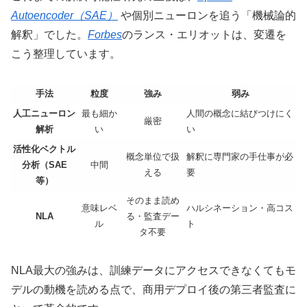
Autoencoder（SAE）
や個別ニューロンを追う「機械論的
解釈」でした。
Forbes
のランス・エリオットは、変遷を
こう整理しています。
手法
粒度
強み
弱み
人工ニューロン
最も細か
人間の概念に結びつけにく
厳密
解析
い
い
活性化ベクトル
概念単位で扱
解釈に専門家の手仕事が必
分析（SAE
中間
える
要
等）
そのまま読め
意味レベ
ハルシネーション・高コス
NLA
る・監査デー
ル
ト
タ不要
NLA最大の強みは、訓練データにアクセスできなくてもモ
デルの動機を読める点で、商用デプロイ後の第三者監査に