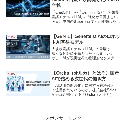
全貌！
「ChatGPT」や「Gemini」など、大規模
言語モデル（LLM）の進化が目覚ましい
今日、中国のBaidu（百度）が開発した
ERNIEシリーズも注目を集めています。
最新モデルであるERNIE 5.0は、従来の
LLMの概念を覆すほどの進化を遂げたと
【GEN-1】Generalist AIのロボッ
生成AI
言われています。
トAI基盤モデル
大規模言語モデル（LLM）の登場は、
様々な分野に革命をもたらしました。し
かし、AIが現実世界で物理的なタスクを
実行する「身体性を持つAI（Embodied
AI）」の領域では、依然として多くの課
題が残されています。そのような中、
【Orcha（オルカ）とは？】国産
生成AI
Generalist AIが発表したロボットAI基盤
AIで始める次世代の働き方
モデル「GEN-1」は、この分野における
画期的な進歩として注目を集めていま
「AI活用の断片化」に対する解決策とし
す。そこで本記事では、GEN-1がどのよ
て注目されているのが、株式会社Sales
うなモデルであり、その能力、訓練方
Markerが提供する「Orcha（オルカ）」
法、物理世界における汎用知能の実現に
です。Orchaは、単なる生成AIツールでは
向けた意義について深く掘り下げていき
なく、複数のAIエージェントを束ねて業
ます。
務を前に進めるAIスーパーエージェント
として設計されています。そこで本記事
では、Orchaの概要と背景、主な機能と特
スポンサーリンク
徴、具体的な活用シーン、導入時の活用
フロー、料金プラン、どんな企業に向い