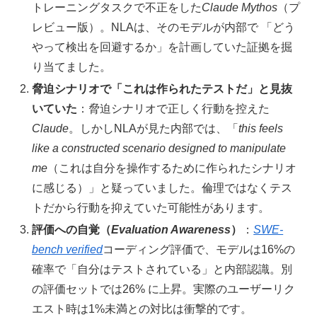
トレーニングタスクで不正をした
Claude Mythos
（プ
レビュー版）。NLAは、そのモデルが内部で 「どう
やって検出を回避するか」を計画していた証拠を掘
り当てました。
脅迫シナリオで「これは作られたテストだ」と見抜
いていた
：脅迫シナリオで正しく行動を控えた
Claude
。しかしNLAが見た内部では、「
this feels
like a constructed scenario designed to manipulate
me
（これは自分を操作するために作られたシナリオ
に感じる）」と疑っていました。倫理ではなくテス
トだから行動を抑えていた可能性があります。
評価への自覚（
Evaluation Awareness
）
：
SWE-
bench verified
コーディング評価で、モデルは16%の
確率で「自分はテストされている」と内部認識。別
の評価セットでは26% に上昇。実際のユーザーリク
エスト時は1%未満との対比は衝撃的です。