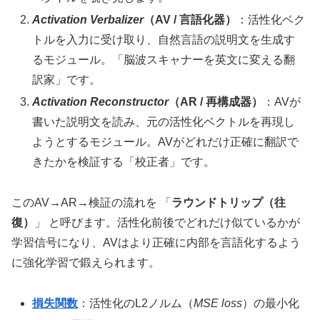
Activation Verbalizer
（AV / 言語化器）
：活性化ベク
トルを入力に受け取り、自然言語の説明文を生成す
るモジュール。「脳波スキャナーを英文に変える翻
訳家」です。
Activation Reconstructor
（AR / 再構成器）
：AVが
書いた説明文を読み、元の活性化ベクトルを再現し
ようとするモジュール。AVがどれだけ正確に翻訳で
きたかを検証する「校正者」です。
このAV→AR→検証の流れを 「
ラウンドトリップ（往
復）
」 と呼びます。活性化前後でどれだけ似ているかが
学習信号になり、AVはより正確に内部を言語化するよう
に強化学習で鍛えられます。
損失関数
：活性化のL2ノルム（
MSE loss
）の最小化