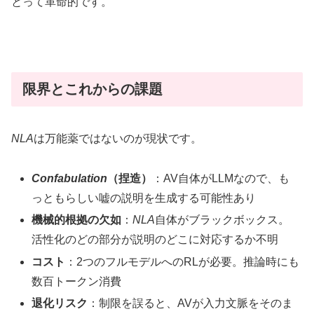
とって革命的です。
限界とこれからの課題
NLA
は万能薬ではないのが現状です。
Confabulation
（捏造）
：AV自体がLLMなので、も
っともらしい嘘の説明を生成する可能性あり
機械的根拠の欠如
：
NLA
自体がブラックボックス。
活性化のどの部分が説明のどこに対応するか不明
コスト
：2つのフルモデルへのRLが必要。推論時にも
数百トークン消費
退化リスク
：制限を誤ると、AVが入力文脈をそのま