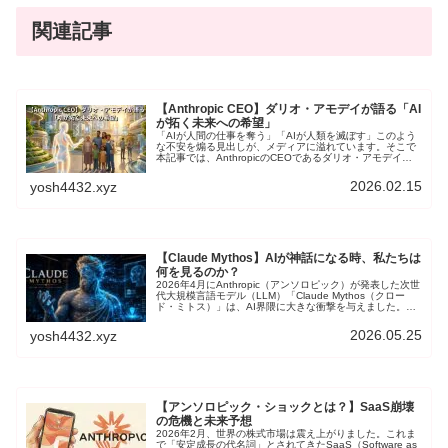
関連記事
【Anthropic CEO】ダリオ・アモデイが語る「AI
が拓く未来への希望」
「AIが人間の仕事を奪う」「AIが人類を滅ぼす」このよう
な不安を煽る見出しが、メディアに溢れています。そこで
本記事では、AnthropicのCEOであるダリオ・アモデイが
語る未来のビジョンを解説します。AIに不安を感じている
人も、希望を見い出したい人も、ぜひ読んでほしい。未来
2026.02.15
yosh4432.xyz
は、思っているより明るいかもしれない。
【Claude Mythos】AIが神話になる時、私たちは
何を見るのか？
2026年4月にAnthropic（アンソロピック）が発表した次世
代大規模言語モデル（LLM）「Claude Mythos（クロー
ド・ミトス）」は、AI界隈に大きな衝撃を与えました。そ
の「凄さ」の裏には、私たちが真剣に向き合うべき「危険
性」と、AIの「内面」に関する倫理的な問いが隠されてい
2026.05.25
yosh4432.xyz
ます。そこで本記事では、Claude Mythosについて、技術
的な詳細から倫理的な側面、SF的なエピソードまで解説し
ていきます。
【アンソロピック・ショックとは？】SaaS崩壊
の危機と未来予想
2026年2月、世界の株式市場は震え上がりました。これま
で「安定成長の代名詞」とされてきたSaaS（Software as