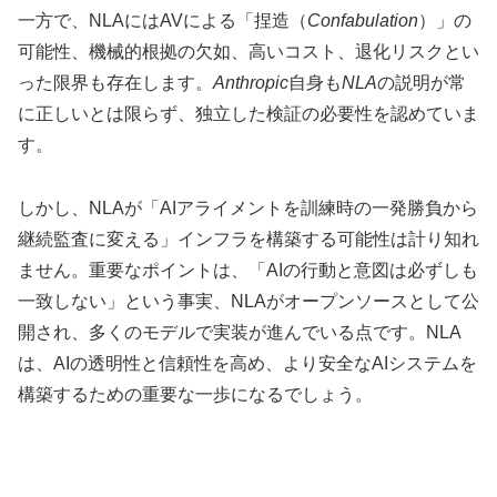
一方で、NLAにはAVによる「捏造（
Confabulation
）」の
可能性、機械的根拠の欠如、高いコスト、退化リスクとい
った限界も存在します。
Anthropic
自身も
NLA
の説明が常
に正しいとは限らず、独立した検証の必要性を認めていま
す。
しかし、NLAが「AIアライメントを訓練時の一発勝負から
継続監査に変える」インフラを構築する可能性は計り知れ
ません。重要なポイントは、「AIの行動と意図は必ずしも
一致しない」という事実、NLAがオープンソースとして公
開され、多くのモデルで実装が進んでいる点です。NLA
は、AIの透明性と信頼性を高め、より安全なAIシステムを
構築するための重要な一歩になるでしょう。