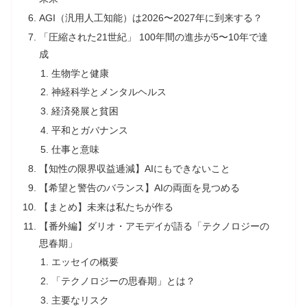
AGI（汎用人工知能）は2026〜2027年に到来する？
「圧縮された21世紀」 100年間の進歩が5〜10年で達
成
生物学と健康
神経科学とメンタルヘルス
経済発展と貧困
平和とガバナンス
仕事と意味
【知性の限界収益逓減】AIにもできないこと
【希望と警告のバランス】AIの両面を見つめる
【まとめ】未来は私たちが作る
【番外編】ダリオ・アモデイが語る「テクノロジーの
思春期」
エッセイの概要
「テクノロジーの思春期」とは？
主要なリスク