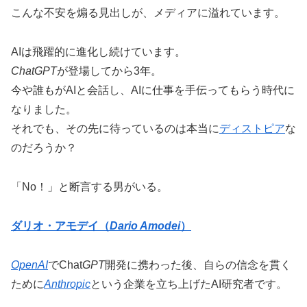
こんな不安を煽る見出しが、メディアに溢れています。
AIは飛躍的に進化し続けています。
ChatGPT
が登場してから3年。
今や誰もがAIと会話し、AIに仕事を手伝ってもらう時代に
なりました。
それでも、その先に待っているのは本当に
ディストピア
な
のだろうか？
「No！」と断言する男がいる。
ダリオ・アモデイ（
Dario Amodei
）
OpenAI
でChat
GPT
開発に携わった後、自らの信念を貫く
ために
Anthropic
という企業を立ち上げたAI研究者です。