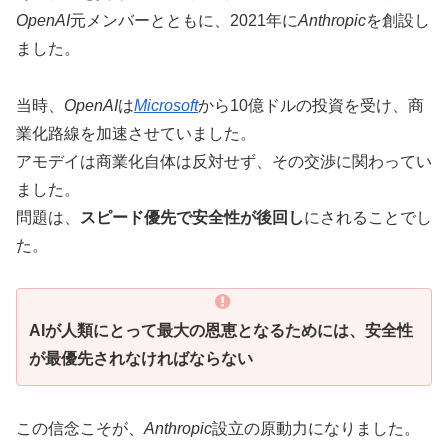
OpenAI
元メンバーとともに、2021年に
Anthropic
を創設し
ました。
当時、
OpenAI
は
Microsoft
から10億ドルの投資を受け、商
業化路線を加速させていました。
アモデイは商業化自体は反対せず、その交渉に関わってい
ました。
問題は、
スピード優先で安全性が後回し
にされることでし
た。
AIが人類にとって最大の恩恵となるためには、安全性
が最優先されなければならない
この信念こそが、
Anthropic
設立の原動力になりました。