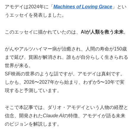
アモデイは2024年に「
Machines of Loving Grace
」とい
うエッセイを発表しました。
このエッセイに描かれていたのは、
AIが人類を救う未来
。
がんやアルツハイマー病が治癒され、人間の寿命が150歳
まで延び、貧困が解消され、誰もが自分らしく生きられる
世界が来る。
SF映画の世界のような話ですが、アモデイは真剣です。
しかも、2026〜2027年から始まり、わずか5〜10年で実
現すると予測しています。
そこで本記事では、ダリオ・アモデイという人物の経歴と
信念、開発された
Claude AI
の特徴、アモデイが語る未来
のビジョンを解説します。