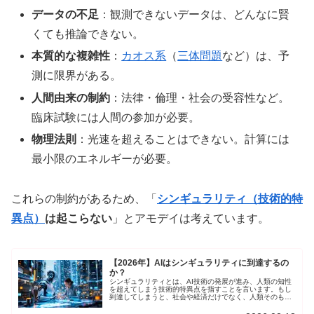
データの不足
：観測できないデータは、どんなに賢
くても推論できない。
本質的な複雑性
：
カオス系
（
三体問題
など）は、予
測に限界がある。
人間由来の制約
：法律・倫理・社会の受容性など。
臨床試験には人間の参加が必要。
物理法則
：光速を超えることはできない。計算には
最小限のエネルギーが必要。
これらの制約があるため、「
シンギュラリティ（技術的特
異点）
は起こらない
」とアモデイは考えています。
【2026年】AIはシンギュラリティに到達するの
か？
シンギュラリティとは、AI技術の発展が進み、人類の知性
を超えてしまう技術的特異点を指すことを言います。もし
到達してしまうと、社会や経済だけでなく、人類そのもの
の存在が劇的に変化することになるかも知れません。