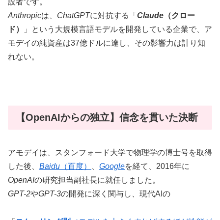
設者です。
Anthropic
は、
ChatGPT
に対抗する「
Claude
（クロー
ド）
」という大規模言語モデルを開発している企業で、ア
モデイの純資産は37億ドルに達し、その影響力は計り知
れない。
【OpenAIからの独立】信念を貫いた決断
アモデイは、スタンフォード大学で物理学の博士号を取得
した後、
Baidu
（百度）
、
Google
を経て、2016年に
OpenAI
の研究担当副社長に就任しました。
GPT-2
や
GPT-3
の開発に深く関与し、現代AIの