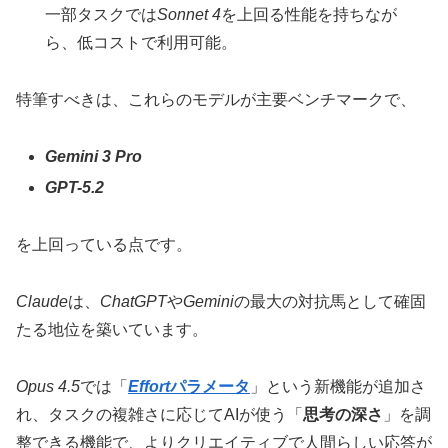
一部タスクでは
Sonnet 4
を上回る性能を持ちなが
ら、低コストで利用可能。
特筆すべきは、これらのモデルが主要ベンチマークで、
Gemini 3 Pro
GPT-5.2
を上回っている点です。
Claude
は、
ChatGPT
や
Gemini
の最大の対抗馬として確固
たる地位を築いています。
Opus 4.5
では「
Effort
パラメータ
」という新機能が追加さ
れ、タスクの複雑さに応じてAIが使う「
思考の深さ
」を調
整できる機能で、よりクリエイティブで人間らしい応答が