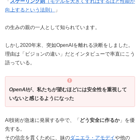
「
スケーリング則
（モデルを大きくすればするほど性能が
向上するという法則）
」
の生みの親の一人として知られています。
しかし2020年末、突如OpenAIを離れる決断をしました。
理由は「ビジョンの違い」だとインタビューで率直にこう
語っている。
OpenAI
が、私たちが望むほどには安全性を重視して
いないと感じるようになった
AI技術が急速に発展する中で、「
どう安全に作るか
」を優
先する。
その信念を貫くために、妹の
ダニエラ・アモデイ
や他の