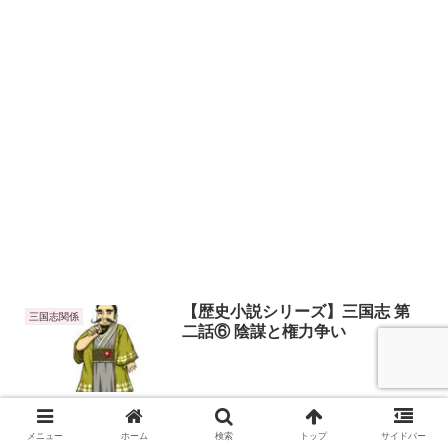
【歴史小説シリーズ】三国志 第
三国志関係
二話⑥ 陰謀と権力争い
2024.04.17
初心者が【ブログで稼ぐ方法】を
メニュー
ホーム
検索
トップ
サイドバー
ブログ