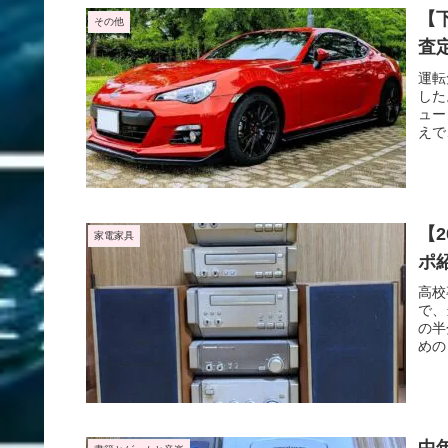
【
その他
査
運転
した
ュー
えで
【
家電家具
ポ
高校
で、
の半
めの
中