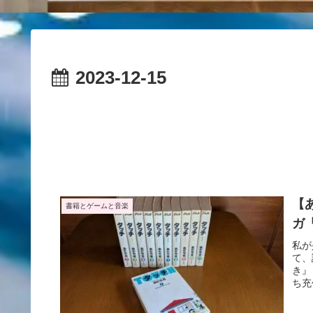
2023-12-15
【
書籍とゲームと音楽
ガ
私が
て、
き』
ち充