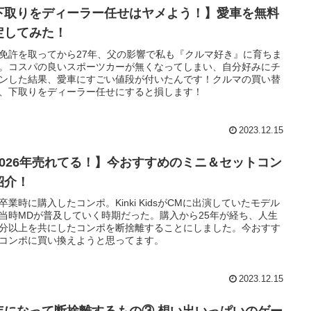
下取りをディーラー任せはヤメよう！】愛車を無料
定してみた！
免許を取ってから27年、父の影響で私も『クルマ好き』に育ちま
。コスパの良いスポーツカーが無くなってしまい、自分好みにチ
ンした結果、愛車にすごい値段が付いたんです！クルマの買い替
、下取りをディーラー任せにすると損します！
2023.12.15
2026年売れてる！】今おすすめのミニ＆セットコン
紹介！
卒業時に購入したコンポ。Kinki KidsがCMに出演していたモデル
当時MDが普及していく時期だった。購入から25年が経ち、人生
分以上を共にしたコンポを断捨離することにしました。今おすす
コンポに買い換えようと思ってます。
2023.12.15
年になって断捨離するもの③ 想い出いっぱいのゲー