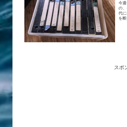
今週
の、
代に
を断
スポ