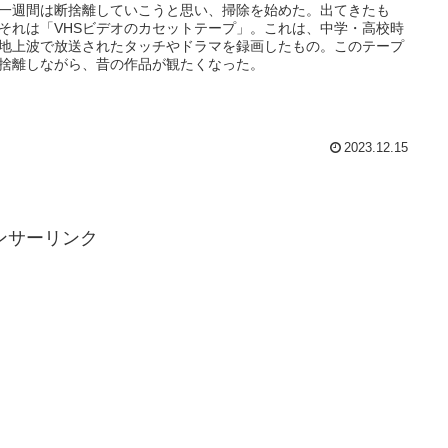
一週間は断捨離していこうと思い、掃除を始めた。出てきたも
それは「VHSビデオのカセットテープ」。これは、中学・高校時
地上波で放送されたタッチやドラマを録画したもの。このテープ
捨離しながら、昔の作品が観たくなった。
2023.12.15
ンサーリンク