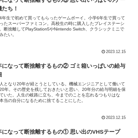
機たち！
4年生で初めて買ってもらったゲームボーイ。小学6年生で買って
ったスーパーファミコン。高校生の時に購入したプレイステーシ
断捨離してPlayStation5やNintendo Switch、クラシックミニで
みたい。
2023.12.15
年になって断捨離するもの② ゴミ箱いっぱいの給与
細
人となり20年が経とうとしている。機械エンジニアとして働いて
20年。その歴史を残しておきたいと思い、20年分の給与明細を保
ていた。人生の岐路に立ち、今までのことを忘れるつもりはな
本当の自分になるために捨てることにした。
2023.12.15
年になって断捨離するもの① 思い出のVHSテープ