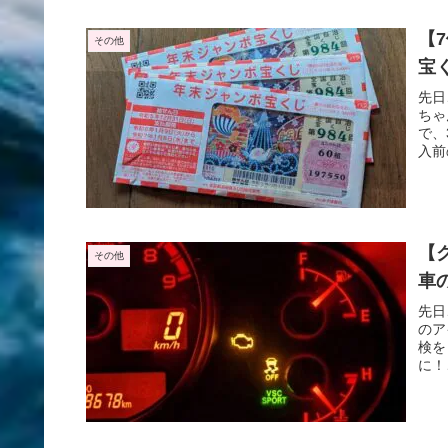
【
その他
宝
先日
ちゃ
で、
入前
【
その他
車
先日
のア
検を
に！