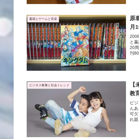
原
書籍とゲームと音楽
月
20
と嬴
20
刊8
度、
【
ビジネス教養と社会トレンド
教
ビジ
んあ
可欠
れ親