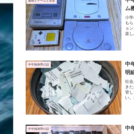
書籍とゲームと音楽
ム
小学
もら
ョン。
楽し
中
中年独身男の話
明
社会
きた
管し
い。
中
中年独身男の話