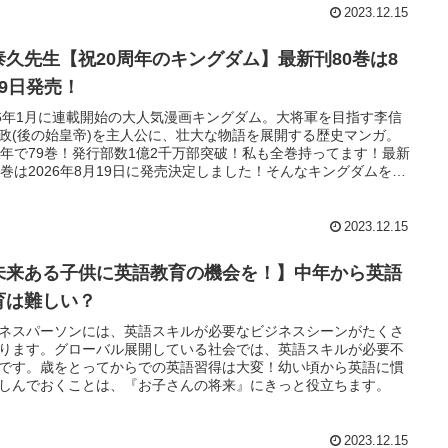
2023.12.15
泰久先生【祝20周年のキングダム】最新刊80巻は8
19日発売！
06年1月に連載開始の大人気漫画キングダム。大将軍を目指す李信
政(後の始皇帝)を主人公に、壮大な物語を展開する歴史マンガ。
周年で79巻！発行部数1億2千万部突破！私も全巻持ってます！最新
0巻は2026年8月19日に発売決定しました！そんなキングダムを一
読んでみませんか？
2023.12.15
未来ある子供に英語教育の機会を！】中年から英語
育は難しい？
ネスパーソンには、英語スキルが必要なビジネスシーンがたくさ
ります。グローバル展開している社会では、英語スキルが必要不
です。歳をとってからでの英語習得は大変！幼い頃から英語に慣
しんでおくことは、『お子さんの将来』にきっと役立ちます。
2023.12.15