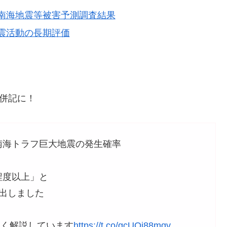
南海地震等被害予測調査結果
震活動の長期評価
率併記に！
た南海トラフ巨大地震の発生確率
程度以上」と
算出しました
しく解説しています
https://t.co/gcUOi88mqv