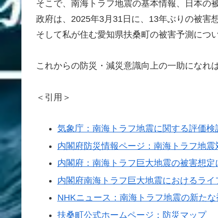
そこで、南海トラフ地震の基本情報、日本の
政府は、2025年3月31日に、13年ぶりの被
そして私が住む愛知県扶桑町の被害予測につ
これからの防災・減災意識向上の一助になれ
＜引用＞
気象庁：南海トラフ地震に関する評価検
内閣府防災情報ページ：南海トラフ地震
内閣府：南海トラフ巨大地震の被害想定
内閣府南海トラフ巨大地震におけるライ
NHKニュース：南海トラフ地震の新たな
扶桑町公式ホームページ：防災マップ