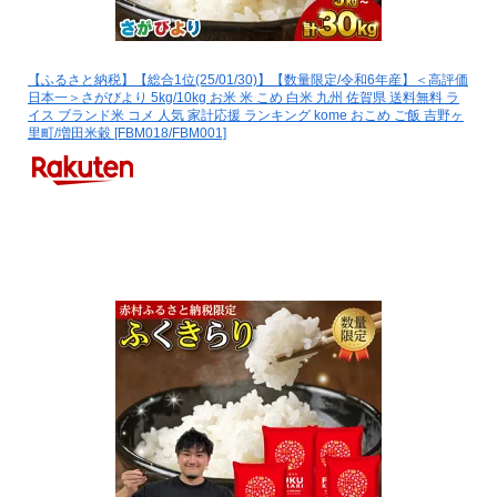
【ふるさと納税】【総合1位(25/01/30)】【数量限定/令和6年産】＜高評価
日本一＞さがびより 5kg/10kg お米 米 こめ 白米 九州 佐賀県 送料無料 ラ
イス ブランド米 コメ 人気 家計応援 ランキング kome おこめ ご飯 吉野ヶ
里町/増田米穀 [FBM018/FBM001]