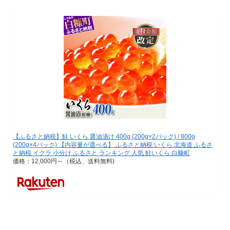
【ふるさと納税】鮭 いくら 醤油漬け 400g (200g×2パック) / 800g
(200g×4パック) 【内容量が選べる】 ふるさと納税 いくら 北海道 ふるさ
と納税 イクラ 小分け ふるさと ランキング 人気 鮭いくら 白糠町
価格：12,000円～（税込、送料無料)