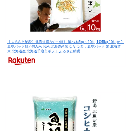
【ふるさと納税】北海道産ななつぼし 選べる5kg～10kg 1袋5kg 10kgから
真空パック対応特A 米 お米 北海道産米 ななつぼし 真空パック 米 北海道
米 北海道産 北海道千歳市ギフト ふるさと納税