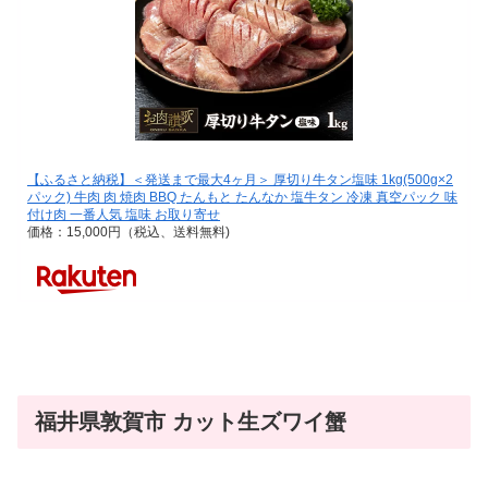
【ふるさと納税】＜発送まで最大4ヶ月＞ 厚切り牛タン塩味 1kg(500g×2
パック) 牛肉 肉 焼肉 BBQ たんもと たんなか 塩牛タン 冷凍 真空パック 味
付け肉 一番人気 塩味 お取り寄せ
価格：15,000円（税込、送料無料)
福井県敦賀市 カット生ズワイ蟹