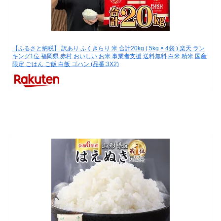
【ふるさと納税】 訳あり ふくきらり 米 合計20kg ( 5kg × 4袋 ) 楽天 ラン
キング1位 福岡県 赤村 おいしい お米 事業者支援 送料無料 白米 精米 国産
限定 ごはん ご飯 白飯 ゴハン (品番:3X2)