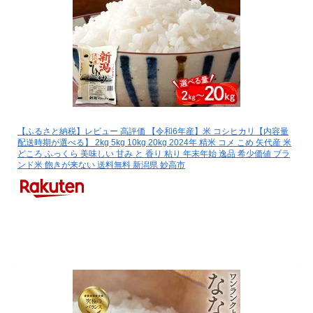
【ふるさと納税】レビュー 高評価 【令和6年産】米 コシヒカリ【内容量
配送時期が選べる】 2kg 5kg 10kg 20kg 2024年 精米 コメ こめ 矢代産 米
どころ ふっくら 美味しい 甘み と 香り 粘り 年末年始 逸品 希少価値 ブラ
ンド米 飽きが来ない 送料無料 新潟県 妙高市