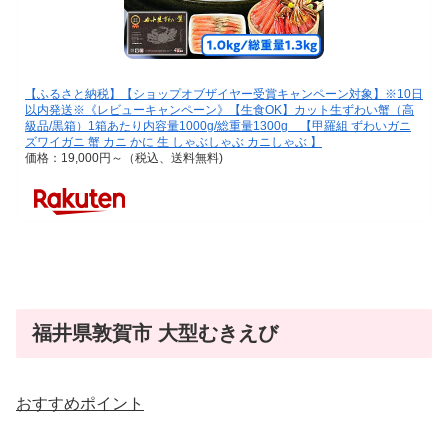
【ふるさと納税】【ショップオブザイヤー受賞キャンペーン対象】※10日
以内発送※《レビューキャンペーン》【生食OK】カット生ずわい蟹（高
級品/黒箱）1箱あたり内容量1000g/総重量1300g 【甲羅組 ずわいガニ
ズワイガニ 蟹 カニ かに 生 しゃぶしゃぶ カニしゃぶ 】
価格：19,000円～（税込、送料無料)
福井県敦賀市 大型むきえび
おすすめポイント