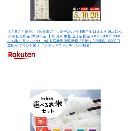
【ふるさと納税】【数量限定】＼総合1位／令和6年産 はえぬき 5kg 10kg
20kg 山形県産 2024年産 【 米 お米 東北 山形産 国産 5キロ 10キロ 20キ
ロ お取り寄せ 小分け ご飯 発送時期 配送時期 2月配送 3月配送 10000円
銘柄米 ブランド米 】（クラウドファンディング対象）