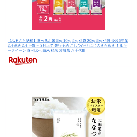
【ふるさと納税】選べるお米 5kg 10kg 5kgx2袋 20kg 5kg×4袋 令和6年産
2月発送 2月下旬 ～ 3月上旬 先行予約 こしひかり にじのきらめき ミルキ
ークイーン 食べ比べ 白米 精米 茨城県 八千代町