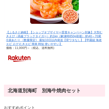
【ふるさと納税】【ショップオブザイヤー受賞キャンペーン対象】大型む
きえび（高級ブラックタイガー）約1kg（解凍時850g前後）/約40～70尾
/1袋あたり 《数量限定》 最短10日以内発送【背ワタなし】【甲羅組 海老
エビ えび むきエビ 簡単 時短 使いやすい】
価格：11,000円～（税込、送料無料)
北海道別海町 別海牛焼肉セット
おすすめポイント