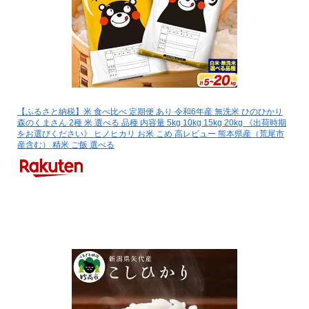
【ふるさと納税】米 食べ比べ 定期便 あり 令和6年産 無洗米 ひのひかり
森のくまさん 2種 米 選べる 品種 内容量 5kg 10kg 15kg 20kg 《出荷時期
をお選びください》 ヒノヒカリ お米 こめ 高レビュー 熊本県産（荒尾市
産含む） 精米 ご飯 選べる