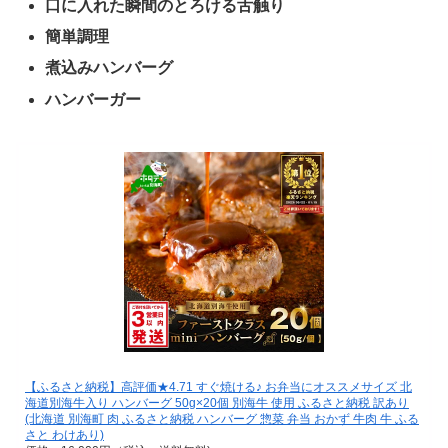
口に入れた瞬間のとろける舌触り
簡単調理
煮込みハンバーグ
ハンバーガー
【ふるさと納税】高評価★4.71 すぐ焼ける♪ お弁当にオススメサイズ 北
海道別海牛入り ハンバーグ 50g×20個 別海牛 使用 ふるさと納税 訳あり
(北海道 別海町 肉 ふるさと納税 ハンバーグ 惣菜 弁当 おかず 牛肉 牛 ふる
さと わけあり)