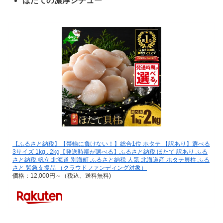
ほたての濃厚シチュー
【ふるさと納税】【禁輸に負けない！】総合1位 ホタテ 【訳あり】選べる
3サイズ 1kg , 2kg【発送時期が選べる】ふるさと納税 ほたて 訳あり ふる
さと納税 帆立 北海道 別海町 ふるさと納税 人気 北海道産 ホタテ貝柱 ふる
さと 緊急支援品 （クラウドファンディング対象）
価格：12,000円～（税込、送料無料)