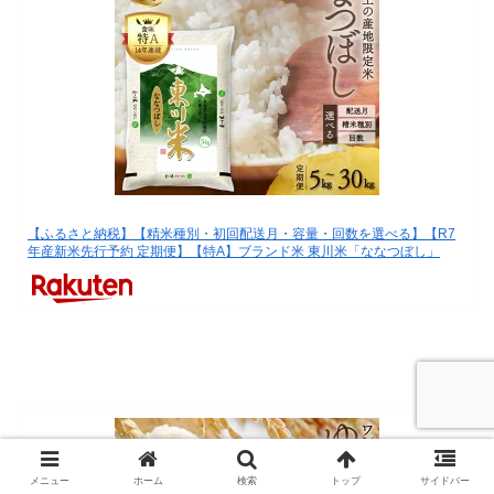
【ふるさと納税】【精米種別・初回配送月・容量・回数を選べる】【R7
年産新米先行予約 定期便】【特A】ブランド米 東川米「ななつぼし」
メニュー
ホーム
検索
トップ
サイドバー