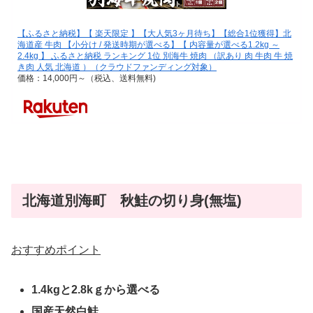
【ふるさと納税】【 楽天限定 】【大人気3ヶ月待ち】【総合1位獲得】北
海道産 牛肉 【小分け / 発送時期が選べる】【 内容量が選べる1.2kg ～
2.4kg 】 ふるさと納税 ランキング 1位 別海牛 焼肉 （訳あり 肉 牛肉 牛 焼
き肉 人気 北海道 ）（クラウドファンディング対象）
価格：14,000円～（税込、送料無料)
北海道別海町 秋鮭の切り身(無塩)
おすすめポイント
1.4kgと2.8kｇから選べる
国産天然白鮭