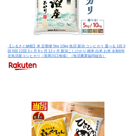
【ふるさと納税】米 定期便 5kg 10kg 魚沼 新潟 コシヒカリ 選べる 1回 3
回 6回 12回 3ヶ月 6ヶ月 12ヶ月 新潟こしひかり 精米 白米 お米 令和6年
北魚沼産コシヒカリ（長岡川口地域）（魚沼農業協同組合）