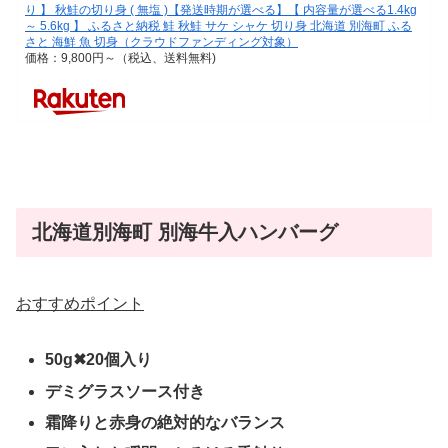
り 】 秋鮭の切り身 ( 無塩 )【発送時期が選べる】【 内容量が選べる1.4kg
～ 5.6kg 】 ふるさと納税 鮭 秋鮭 サケ シャケ 切り身 北海道 別海町 ふる
さと 海鮮 魚 切身（クラウドファンディング対象）
価格：9,800円～（税込、送料無料)
北海道別海町 別海牛入ハンバーグ
おすすめポイント
50g✖20個入り
デミグラスソース付き
霜降りと赤身の絶対的なバランス