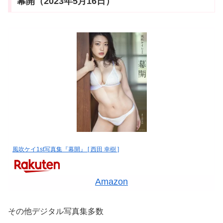
幕開（2023年5月16日）
風吹ケイ1st写真集『幕開』 [ 西田 幸樹 ]
Amazon
その他デジタル写真集多数