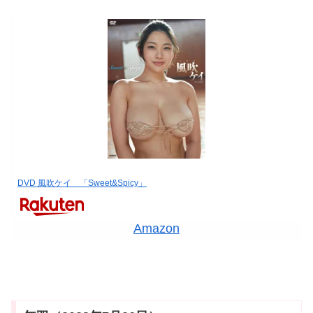
DVD 風吹ケイ 「Sweet&Spicy」
Amazon