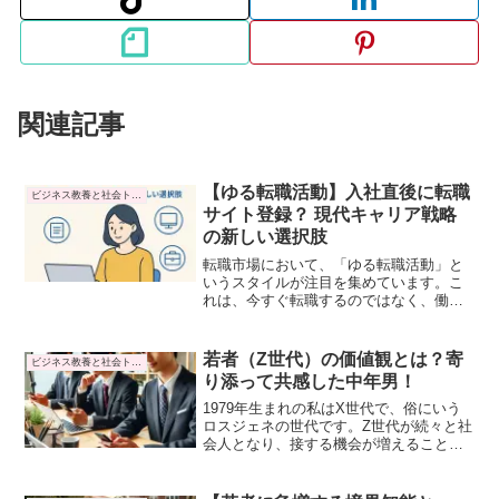
関連記事
【ゆる転職活動】入社直後に転職
ビジネス教養と社会トレンド
サイト登録？ 現代キャリア戦略
の新しい選択肢
転職市場において、「ゆる転職活動」と
いうスタイルが注目を集めています。こ
れは、今すぐ転職するのではなく、働き
ながら市場の動向を探り、より良いキャ
リアの選択肢をじっくりと考える戦略的
な転職活動のことを指します。
若者（Z世代）の価値観とは？寄
ビジネス教養と社会トレンド
り添って共感した中年男！
1979年生まれの私はX世代で、俗にいう
ロスジェネの世代です。Z世代が続々と社
会人となり、接する機会が増えること
で、ジェネレーションギャップを感じる
ことが多くなりました。「最近の若い者
は．．．。」と言ってしまう前に、Z世代