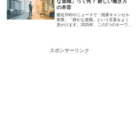
な退職」って何？ 新しい働き方
存在で、独自の特長と日本市場に特化し
の本音
たサービスが特徴です。
最近SNSやニュースで「残業キャンセル
界隈」「静かな退職」という言葉をよく
見かけます。2025年、この2つのキーワー
ドが若者を中心に大きな話題になってい
るようです。そこで本記事では、「残業
キャンセル界隈」「静かな退職」という
現象について、データと実例を交えなが
ら掘り下げていきます。
スポンサーリンク