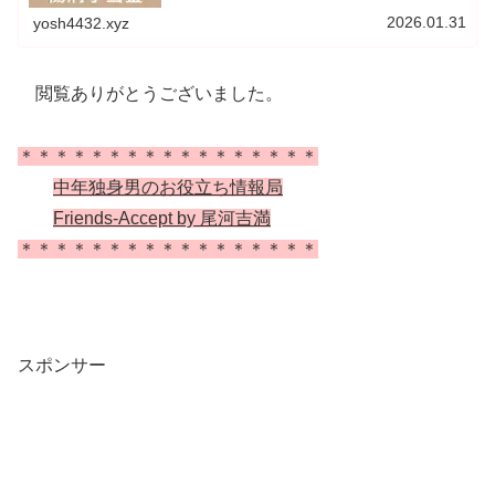
ます。この記事では、傷病手当金の支給条件、支給期間、
支給金額、申請方法について説明します。（私の場合は自
2026.01.31
yosh4432.xyz
動車関連メーカー勤務のため、日本自動車部品工業健康保
険組合になります）
閲覧ありがとうございました。
＊＊＊＊＊＊＊＊＊＊＊＊＊＊＊＊＊
中年独身男のお役立ち情報局
Friends-Accept by 尾河吉満
＊＊＊＊＊＊＊＊＊＊＊＊＊＊＊＊＊
スポンサー