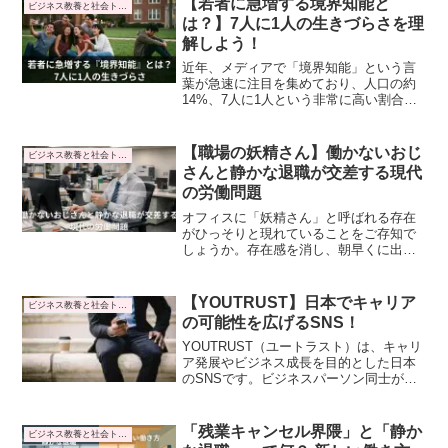
【若者に急増する境界知能と
ビジネス教養と社会トレンド
に寄り添ってみると、共感できる部分が
は？】7人に1人の生きづらさを理
多々あり、Z世代から学ぶことが多いこと
解しよう！
に気付かされました。
近年、メディアで「境界知能」という言
葉が急速に注目を集めており、人口の約
14%、7人に1人という非常に高い割合を
占めています。そこで本記事では、若者
に急増する境界知能と苦悩、ライフステ
ージ別の支援事例を解説します。
【職場の妖精さん】働かないおじ
ビジネス教養と社会トレンド
さんと静かな退職が交差する現代
の労働問題
オフィスに「妖精さん」と呼ばれる存在
がひっそりと現れていることをご存知で
しょうか。存在感を消し、朝早くに出社
してはいつの間にか姿を消す中高年社員
を指す言葉です。「働かないおじさん」
と揶揄された層が透明化したかのような
【YOUTRUST】日本でキャリア
ビジネス教養と社会トレンド
現象は、個人の問題として片付けられる
の可能性を広げるSNS！
ものではありません。そこで本記事で
は、「妖精さん」という現象を多角的に
YOUTRUST（ユートラスト）は、キャリ
分析し、その実態と現代社会が抱える労
ア発展やビジネス成長を目的とした日本
働問題に迫ります。
のSNSです。ビジネスパーソン同士が信
頼し合い、推薦し合うことで、より良い
キャリアパスやビジネスチャンスを掴む
ためのプラットフォームとして注目を集
「残業キャンセル界隈」と「静か
ビジネス教養と社会トレンド
めています。日本版LinkedInと言われる