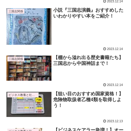
2023.12.14
小説『三国志演義』おすすめした
三国志関係
いわかりやすい本をご紹介！
2023.12.14
【棚から溢れ出る歴史書籍たち】
三国志関係
三国志から中国神話まで！
2023.12.14
【狙い目のおすすめ国家資格！】
ビジネス教養と社会トレンド
危険物取扱者乙種4類を取得しよ
う！
2023.12.13
【ビジネスケアラー急増！】オー