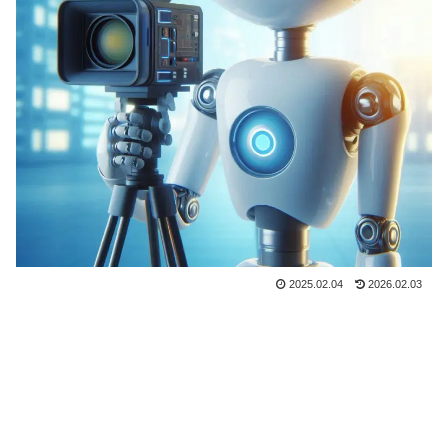
2025.02.04
2026.02.03