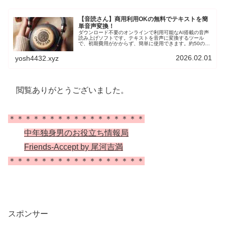
【音読さん】商用利用OKの無料でテキストを簡
単音声変換！
ダウンロード不要のオンラインで利用可能なAI搭載の音声
読み上げソフトです。テキストを音声に変換するツール
で、初期費用がかからず、簡単に使用できます。約50の言
語に対応しており、パソコンやスマートフォンからアクセ
ス可能です。
2026.02.01
yosh4432.xyz
閲覧ありがとうございました。
＊＊＊＊＊＊＊＊＊＊＊＊＊＊＊＊＊
中年独身男のお役立ち情報局
Friends-Accept by 尾河吉満
＊＊＊＊＊＊＊＊＊＊＊＊＊＊＊＊＊
スポンサー