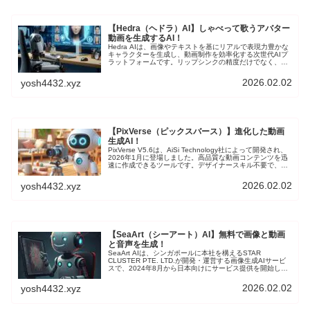
【Hedra（ヘドラ）AI】しゃべって歌うアバター
動画を生成するAI！
Hedra AIは、画像やテキストを基にリアルで表現力豊かな
キャラクターを生成し、動画制作を効率化する次世代AIプ
ラットフォームです。リップシンクの精度だけでなく、表
情や体の動きまで、リアルに表現してくれます。
HeyGen（ヘイジェン）AIに続いて、アバター動画生成AI
2026.02.02
yosh4432.xyz
を紹介します。
【PixVerse（ピックスバース）】進化した動画
生成AI！
PixVerse V5.6は、AiSi Technology社によって開発され、
2026年1月に登場しました。高品質な動画コンテンツを迅
速に作成できるツールです。デザイナースキル不要で、初
心者でも簡単に無料で動画生成できます。機能が豊富で、
リアルなものからおもしろ動画も生成可能です。
2026.02.02
yosh4432.xyz
【SeaArt（シーアート）AI】無料で画像と動画
と音声を生成！
SeaArt AIは、シンガポールに本社を構えるSTAR
CLUSTER PTE. LTD.が開発・運営する画像生成AIサービ
スで、2024年8月から日本向けにサービス提供を開始しま
した。現在では、画像生成だけでなく、動画生成や音声生
成も対応しており、進化が止まりません。インストール不
2026.02.02
yosh4432.xyz
要、日本語対応で無料で使えるSeaArt AIを使ってみまし
た。