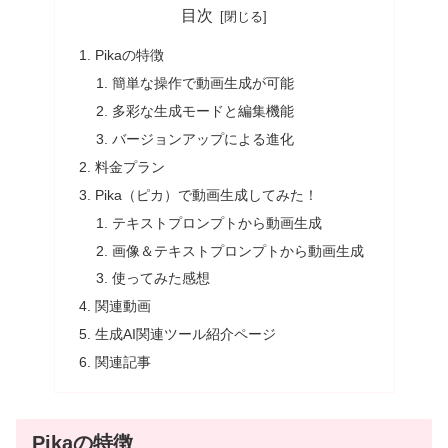
目次
Pikaの特徴
簡単な操作で動画生成が可能
多彩な生成モードと編集機能
バージョンアップによる進化
料金プラン
Pika（ピカ）で動画生成してみた！
テキストプロンプトから動画生成
画像＆テキストプロンプトから動画生成
使ってみた感想
関連動画
生成AI関連ツール紹介ページ
関連記事
Pikaの特徴