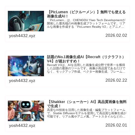
【PicLumen（ピクルーメン）】無料でも使える
画像生成AI！
「PicLumen」は、CHENGDU Yiwo Tech Developmentが
開発した最先端のAI画像生成プラットフォームです。リア
ルな画像を作成する「PicLumen Reality V2」とアニメス
タイルの画像を生成する「PicLumenアニメV1」で、幅広
いイラストを生成可能なのが特長です。無料で使える画像
2026.02.02
yosh4432.xyz
生成AIを使ってみましたので、ご紹介します。
話題のNo.1画像生成AI【Recraft（リクラフト）
V4】が超おすすめ！
Recraft V3は、AIを活用した画像生成分野で世界一を獲得
した話題の最新のツールです。画像が高品質であるだけで
なく、モックアップ作成、ベクター画像生成、フレーム機
能など、便利な機能が豊富です。無料プランでも毎日50ク
レジットが付与されるので、色々と試してみました。
2026.02.22
yosh4432.xyz
【Shakker（シェーカー）AI】高品質画像を無料
で生成！
高度なAI技術を活用した画像生成・編集プラットフォーム
で、Stable Diffusionモデルを使用して高品質な画像生成が
可能です。リアル風やアニメ風、アートスタイルなどの
様々なデザインモデルから、自分好みのスタイルを選択す
る方法、テキスト（プロンプト）から画像を生成したり、
2026.02.01
yosh4432.xyz
既存の画像を元に新しい画像を作成する方法などがあり、
自分が求めるイメージに近い画像を生成することができま
す。