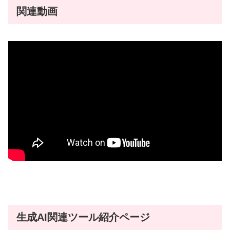
関連動画
生成AI関連ツール紹介ページ