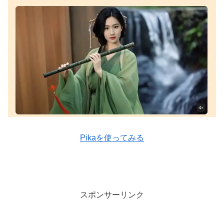
Pikaを使ってみる
スポンサーリンク