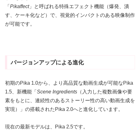
「
Pikaffect
」と呼ばれる特殊エフェクト機能（爆発、潰
す、ケーキ化など）で、視覚的インパクトのある映像制作
が可能です。
バージョンアップによる進化
初期のPika 1.0から、より高品質な動画生成が可能なPika
1.5、新機能「
Scene Ingredients
（入力した複数画像や要
素をもとに、連続性のあるストーリー性の高い動画生成を
実現）」の搭載されたPika 2.0へと進化しています。
現在の最新モデルは、Pika 2.5です。