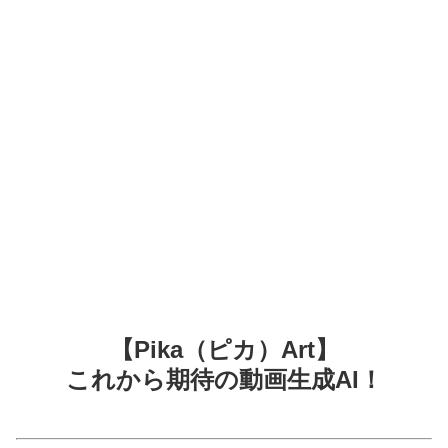
【Pika（ピカ）Art】
これから期待の動画生成AI！