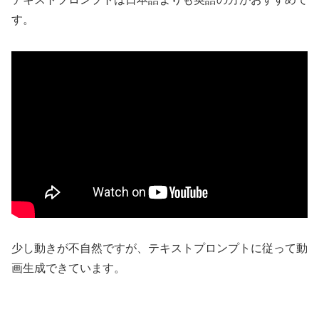
す。
少し動きが不自然ですが、テキストプロンプトに従って動
画生成できています。