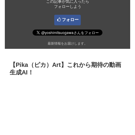
この記事が気に入ったら
フォローしよう
フォロー
最新情報をお届けします。
【Pika（ピカ）Art】これから期待の動画
生成AI！