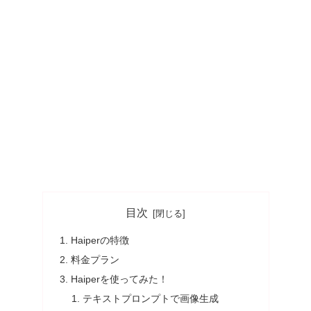
目次
Haiperの特徴
料金プラン
Haiperを使ってみた！
テキストプロンプトで画像生成