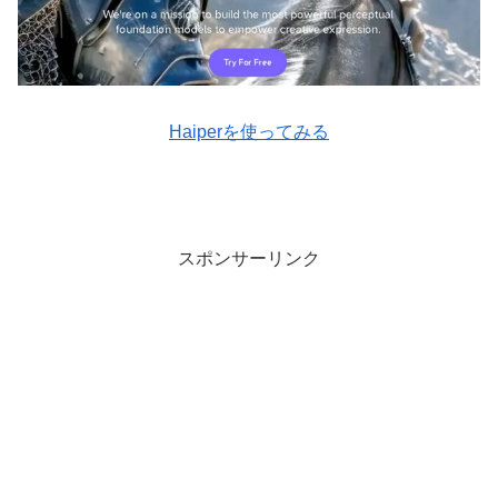
Haiperを使ってみる
スポンサーリンク