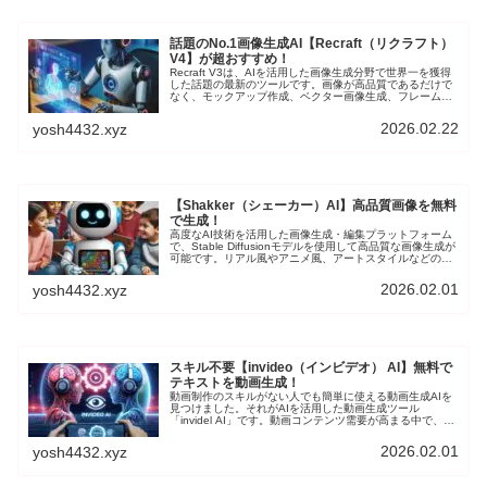
話題のNo.1画像生成AI【Recraft（リクラフト）
V4】が超おすすめ！
Recraft V3は、AIを活用した画像生成分野で世界一を獲得
した話題の最新のツールです。画像が高品質であるだけで
なく、モックアップ作成、ベクター画像生成、フレーム機
能など、便利な機能が豊富です。無料プランでも毎日50ク
レジットが付与されるので、色々と試してみました。
2026.02.22
yosh4432.xyz
【Shakker（シェーカー）AI】高品質画像を無料
で生成！
高度なAI技術を活用した画像生成・編集プラットフォーム
で、Stable Diffusionモデルを使用して高品質な画像生成が
可能です。リアル風やアニメ風、アートスタイルなどの
様々なデザインモデルから、自分好みのスタイルを選択す
る方法、テキスト（プロンプト）から画像を生成したり、
2026.02.01
yosh4432.xyz
既存の画像を元に新しい画像を作成する方法などがあり、
自分が求めるイメージに近い画像を生成することができま
す。
スキル不要【invideo（インビデオ） AI】無料で
テキストを動画生成！
動画制作のスキルがない人でも簡単に使える動画生成AIを
見つけました。それがAIを活用した動画生成ツール
「invidel AI」です。動画コンテンツ需要が高まる中で、手
軽に高品質な動画を作成できるのは非常に魅力的ですね。
無料版でどこまでの機能が使えるのか、使いやすさはどう
2026.02.01
yosh4432.xyz
なのか、実際に試してみました。