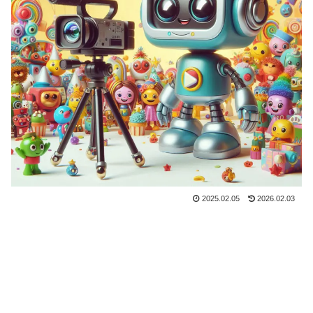
2025.02.05
2026.02.03