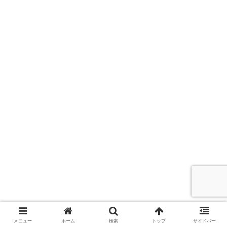
メニュー
ホーム
検索
トップ
サイドバー