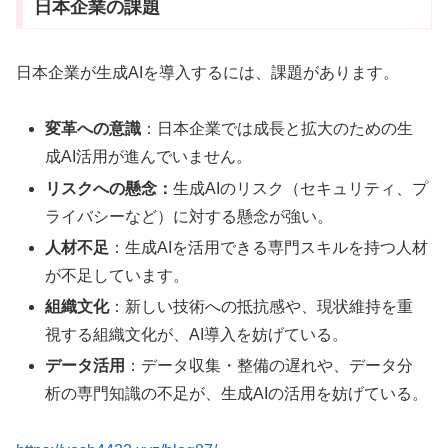
日本企業の課題
日本企業が生成AIを導入するには、課題があります。
変革への意識
：日本企業では成長と拡大のための生
成AI活用が進んでいません
。
リスクへの懸念：
生成AIのリスク（セキュリティ、プ
ライバシーなど）に対する懸念が強い
。
人材不足
：生成AIを活用できる専門スキルを持つ人材
が不足しています
。
組織文化
：新しい技術への抵抗感や、現状維持を重
視する組織文化が、AI導入を妨げている
。
データ活用
：データ収集・整備の遅れや、データ分
析の専門知識の不足が、生成AIの活用を妨げている
。