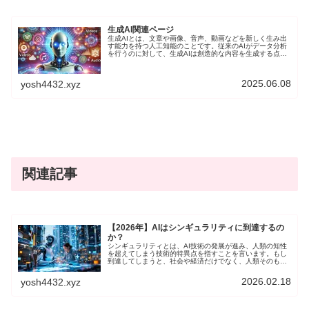
生成AI関連ページ
生成AIとは、文章や画像、音声、動画などを新しく生み出
す能力を持つ人工知能のことです。従来のAIがデータ分析
を行うのに対して、生成AIは創造的な内容を生成する点で
注目されています。文章を生成するAIチャットや、画像を
生成するAIツールなど、クリエイティブな領域で急速に広
がりを見せており、日常生活やビジネスに新たな可能性を
2025.06.08
yosh4432.xyz
提供しています。このページでは、生成AIに関する記事を
紹介します。
関連記事
【2026年】AIはシンギュラリティに到達するの
か？
シンギュラリティとは、AI技術の発展が進み、人類の知性
を超えてしまう技術的特異点を指すことを言います。もし
到達してしまうと、社会や経済だけでなく、人類そのもの
の存在が劇的に変化することになるかも知れません。
2026.02.18
yosh4432.xyz