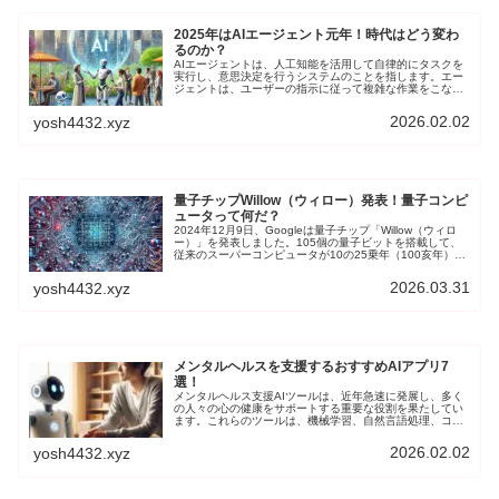
2025年はAIエージェント元年！時代はどう変わ
るのか？
AIエージェントは、人工知能を活用して自律的にタスクを
実行し、意思決定を行うシステムのことを指します。エー
ジェントは、ユーザーの指示に従って複雑な作業をこなし
たり、最小限の人間の介入で問題解決できます。
2026.02.02
yosh4432.xyz
量子チップWillow（ウィロー）発表！量子コンピ
ュータって何だ？
2024年12月9日、Googleは量子チップ「Willow（ウィロ
ー）」を発表しました。105個の量子ビットを搭載して、
従来のスーパーコンピュータが10の25乗年（100亥年）か
かる計算時間をわずか5分で実行したとのことです。ま
た、量子エラー訂正技術を駆使し、量子ビットの数を増や
2026.03.31
yosh4432.xyz
すことでエラー率を指数関数的に低下させることに成功し
て、量子コンピュータの実用化に向けた大きな一歩を踏み
出しました。
メンタルヘルスを支援するおすすめAIアプリ7
選！
メンタルヘルス支援AIツールは、近年急速に発展し、多く
の人々の心の健康をサポートする重要な役割を果たしてい
ます。これらのツールは、機械学習、自然言語処理、コン
ピュータービジョンなどの技術を活用して、効果的なメン
タルヘルスケアを提供しています。
2026.02.02
yosh4432.xyz