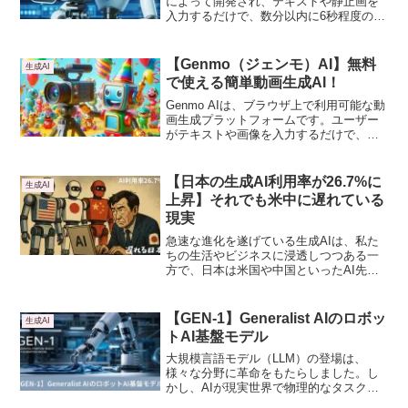
特徴です。
によって開発され、テキストや静止画を
入力するだけで、数分以内に6秒程度の高
品質な動画を自動生成できる動画生成AI
ツールです。動画は720p以上の解像度・
25fpsの滑らかな映像として出力され、特
【Genmo（ジェンモ）AI】無料
生成AI
に人物の動きや表情、アジア系の顔の特
で使える簡単動画生成AI！
徴を自然に再現できる点が評価されてい
ます。
Genmo AIは、ブラウザ上で利用可能な動
画生成プラットフォームです。ユーザー
がテキストや画像を入力するだけで、ベ
ータ版モデル「Mochi 1」で30fpsで最大
5.4秒の動画を自動生成します。動画制作
に必要な専門的なスキルや高性能なデバ
【日本の生成AI利用率が26.7%に
生成AI
イスが不要で、誰でも簡単に映像を作成
上昇】それでも米中に遅れている
できるのが特徴です。
現実
急速な進化を遂げている生成AIは、私た
ちの生活やビジネスに浸透しつつある一
方で、日本は米国や中国といったAI先進
国に比べて、相変わらず利用率がかなり
低いというのが現実です。本記事では、
日本の生成AI利用率の現状を確認し、米
【GEN-1】Generalist AIのロボッ
生成AI
中との比較を通じて、その背景にある要
トAI基盤モデル
因と今後の展望について考察します。
大規模言語モデル（LLM）の登場は、
様々な分野に革命をもたらしました。し
かし、AIが現実世界で物理的なタスクを
実行する「身体性を持つAI（Embodied