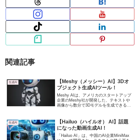
関連記事
【Meshy（メッシー）AI】3Dオ
生成AI
ブジェクト生成AIツール！
Meshy AIは、アメリカのスタートアップ
企業のMeshy社が開発した、テキストや
画像から数分で3Dモデルを生成できるAI
ツールです。数100万のゲーム開発者、ゲ
ームスタジオ、3Dプリント愛好家、XRク
リエイターに世界中で信頼されている先
【Hailuo（ハイルオ） AI】話題
生成AI
導的なAI 3Dモデル生成として知られてい
になった動画生成AI！
ます。専門知識がなくても、簡単に高品
質な3Dモデルを作成できることが最大の
「Hailuo AI」は、中国のAI企業MiniMax