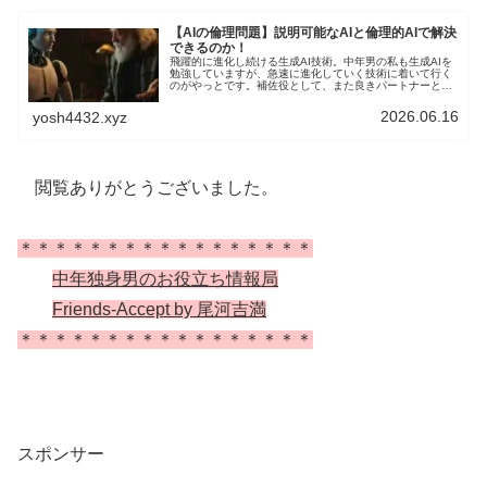
【AIの倫理問題】説明可能なAIと倫理的AIで解決
できるのか！
飛躍的に進化し続ける生成AI技術。中年男の私も生成AIを
勉強していますが、急速に進化していく技術に着いて行く
のがやっとです。補佐役として、また良きパートナーとし
て活用していますが、その反面、問題も抱えています。人
類とAIが共生する社会の実現のためには、どのような問題
2026.06.16
yosh4432.xyz
があるのか考えていきます。
閲覧ありがとうございました。
＊＊＊＊＊＊＊＊＊＊＊＊＊＊＊＊＊
中年独身男のお役立ち情報局
Friends-Accept by 尾河吉満
＊＊＊＊＊＊＊＊＊＊＊＊＊＊＊＊＊
スポンサー