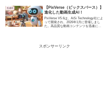
AI）」の領域では、依然として多くの課
題が残されています。そのような中、
【PixVerse（ピックスバース）】
生成AI
Generalist AIが発表したロボットAI基盤
進化した動画生成AI！
モデル「GEN-1」は、この分野における
画期的な進歩として注目を集めていま
PixVerse V5.6は、AiSi Technology社によ
す。そこで本記事では、GEN-1がどのよ
って開発され、2026年1月に登場しまし
うなモデルであり、その能力、訓練方
た。高品質な動画コンテンツを迅速に作
法、物理世界における汎用知能の実現に
成できるツールです。デザイナースキル
向けた意義について深く掘り下げていき
不要で、初心者でも簡単に無料で動画生
ます。
成できます。機能が豊富で、リアルなも
のからおもしろ動画も生成可能です。
スポンサーリンク