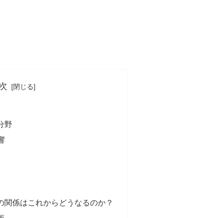
次
分野
響
トの関係はこれからどうなるのか？
画