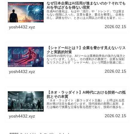
なぜ日本企業はAI活用が進まないのか？それでも
AIを学ばざるを得ない現実
生成AIの進化は、もはや「流行」や「トレンド」では留ま
らない段階に入った。文章を書き、要点を整理し、企画を
出し、調査を行い、ときには人間以上の答えを返す。にも
かかわらず、日本企業ではAI活用が遅れている。そこで本
記事では、日本企業でのAI活用が遅れている原因を追究す
2026.02.15
yosh4432.xyz
るとともに、それでもAIを活用せざるを得ない現実につい
て、解説します。
【シャドーAIとは？】企業を脅かす見えないリス
クと実践的対策
2026年の現代では、AIツールは業務効率化の強力な味方と
なっています。しかし、その便利さの裏側で、企業を深刻
なリスクにさらす「シャドーAI」という問題が急速に拡大
しています。そこで本記事では、シャドーAIの実態から具
体的リスク、組織で取るべき対策を解説します。
2026.02.15
yosh4432.xyz
【ネオ・ラッダイト】AI時代における技術への抵
抗とその本質
「ネオ・ラッダイト（新ラッダイト主義）」と呼ばれる思
想が再び注目を集めています。現代技術の形態に反対、ま
たは極めて慎重な立場を取る思想であり、技術の進歩を無
条件に肯定する現代の風潮に対する道徳的、社会的な抵抗
を意味します。そこで本記事では、ネオ・ラッダイトの歴
2026.02.15
yosh4432.xyz
史的背景を紐解き、現代における問題提起、日本社会への
影響について考察します。