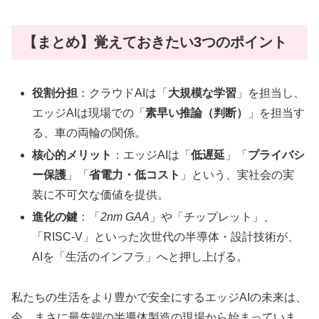
【まとめ】覚えておきたい3つのポイント
役割分担
：クラウドAIは「
大規模な学習
」を担当し、
エッジAIは現場での「
素早い推論（判断）
」を担当す
る、車の両輪の関係。
核心的メリット
：エッジAIは「
低遅延
」「
プライバシ
ー保護
」「
省電力・低コスト
」という、実社会の実
装に不可欠な価値を提供。
進化の鍵
：「
2nm GAA
」や「チップレット」、
「RISC-V」といった次世代の半導体・設計技術が、
AIを「生活のインフラ」へと押し上げる。
私たちの生活をより豊かで安全にするエッジAIの未来は、
今、まさに最先端の半導体製造の現場から始まっていま