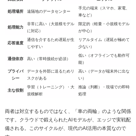
手元の端末（スマホ、家電、
処理場所
遠隔地のデータセンター
車など）
非常に高い（大規模モデル
限定的（軽量・小規模モデル
処理能力
に対応）
が中心）
通信を介するため遅延が生
リアルタイム（遅延が極めて
応答速度
じやすい
少ない）
低い（オフラインでも動作可
通信依存
高い（常時接続が必須）
能）
プライバ
データを外部に送るためリ
高い（データが端末外に出な
シー
スクがある
い）
学習（トレーニング）・大
推論（判断）・現場での即時
主な役割
規模解析
処理
両者は対立するものではなく、「車の両輪」のような関係
です。クラウドで鍛えられたAIモデルが、エッジで実戦配
備される。このサイクルが、現代のAI活用の本質なので