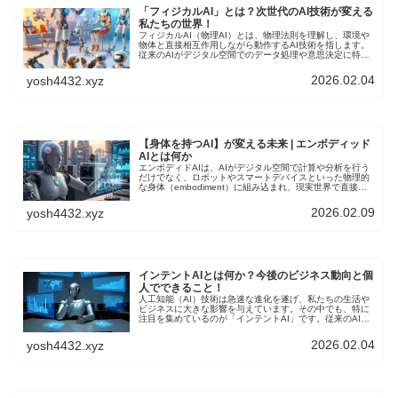
「フィジカルAI」とは？次世代のAI技術が変える
私たちの世界！
フィジカルAI（物理AI）とは、物理法則を理解し、環境や
物体と直接相互作用しながら動作するAI技術を指します。
従来のAIがデジタル空間でのデータ処理や意思決定に特化
していたのに対し、フィジカルAIはロボティクス、センシ
ング技術、制御システムと統合され、物理環境での実行を
2026.02.04
yosh4432.xyz
目的としています。
【身体を持つAI】が変える未来 | エンボディッド
AIとは何か
エンボディドAIは、AIがデジタル空間で計算や分析を行う
だけでなく、ロボットやスマートデバイスといった物理的
な身体（embodiment）に組み込まれ、現実世界で直接行
動する技術です。本記事では、エンボディドAIの定義、技
術的基盤、従来の技術との違い、将来の展望と課題につい
2026.02.09
yosh4432.xyz
て解説します。
インテントAIとは何か？今後のビジネス動向と個
人でできること！
人工知能（AI）技術は急速な進化を遂げ、私たちの生活や
ビジネスに大きな影響を与えています。その中でも、特に
注目を集めているのが「インテントAI」です。従来のAIが
主に過去のデータに基づいて分析や予測を行うのに対し、
インテントAIはユーザーの「意図」を理解することに焦点
2026.02.04
yosh4432.xyz
を当てた、より高度なAI技術になります。