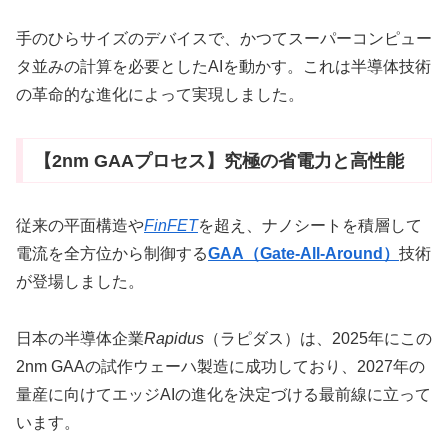
手のひらサイズのデバイスで、かつてスーパーコンピュー
タ並みの計算を必要としたAIを動かす。これは半導体技術
の革命的な進化によって実現しました。
【2nm GAAプロセス】究極の省電力と高性能
従来の平面構造や
FinFET
を超え、ナノシートを積層して
電流を全方位から制御する
GAA（Gate-All-Around）
技術
が登場しました。
日本の半導体企業
Rapidus
（ラピダス）は、2025年にこの
2nm GAAの試作ウェーハ製造に成功しており、2027年の
量産に向けてエッジAIの進化を決定づける最前線に立って
います。