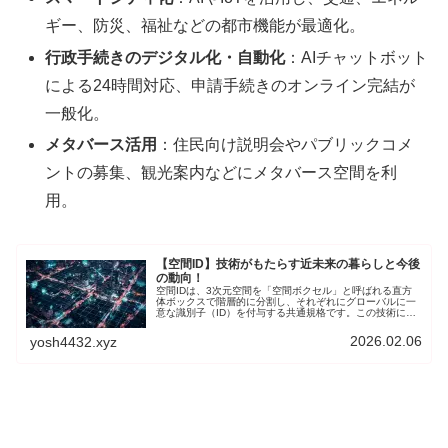
ギー、防災、福祉などの都市機能が最適化。
行政手続きのデジタル化・自動化
：AIチャットボット
による24時間対応、申請手続きのオンライン完結が
一般化。
メタバース活用
：住民向け説明会やパブリックコメ
ントの募集、観光案内などにメタバース空間を利
用。
【空間ID】技術がもたらす近未来の暮らしと今後
の動向！
空間IDは、3次元空間を「空間ボクセル」と呼ばれる直方
体ボックスで階層的に分割し、それぞれにグローバルに一
意な識別子（ID）を付与する共通規格です。この技術によ
り、ドローン宅配や倉庫内在庫管理、自動運転によるオン
デマンド交通、屋内外のARナビゲーションやスマートシテ
2026.02.06
yosh4432.xyz
ィ運営まで、多岐にわたるユースケースが実現可能になり
ます。