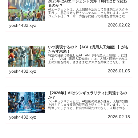
2025年はAIエージェント元年！時代はどう変わ
るのか？
AIエージェントは、人工知能を活用して自律的にタスクを
実行し、意思決定を行うシステムのことを指します。エー
ジェントは、ユーザーの指示に従って複雑な作業をこなし
たり、最小限の人間の介入で問題解決できます。
2026.02.02
yosh4432.xyz
いつ実現するの？【AGI（汎用人工知能）】がも
たらす未来！
特定の目的に特化したAI「ANI（特化型人工知能）」に対
して、「AGI（汎用人工知能）」は、人間と同等かそれ以
上の知能を持ち、さまざまなタスクを柔軟にこなし、未知
の状況にも適応して自ら学習して問題解決ができる人工知
能です。
2026.01.05
yosh4432.xyz
【2026年】AIはシンギュラリティに到達するの
か？
シンギュラリティとは、AI技術の発展が進み、人類の知性
を超えてしまう技術的特異点を指すことを言います。もし
到達してしまうと、社会や経済だけでなく、人類そのもの
の存在が劇的に変化することになるかも知れません。
2026.02.18
yosh4432.xyz