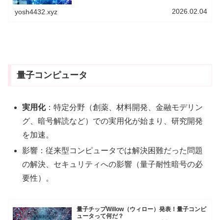
い、アバターを通じて人と人が繋がる3次元の仮想空間を
指します。Meta（旧Facebook）がメタバースへの注力を
2026.02.04
yosh4432.xyz
発表して以来、2025年現在ではメタバースは着実に成長を
続け、様々な分野での実用化が進んでいます。
量子コンピュータ
実用化
：特定分野（創薬、材料開発、金融モデリン
グ、暗号解読など）での実用化が始まり、研究開発
を加速。
影響：従来型コンピュータでは解決困難だった問題
の解決、セキュリティへの影響（量子耐性暗号の必
要性）。
量子チップWillow（ウィロー）発表！量子コンピ
ュータって何だ？