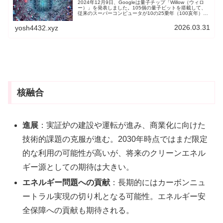
2024年12月9日、Googleは量子チップ「Willow（ウィロ
ー）」を発表しました。105個の量子ビットを搭載して、
従来のスーパーコンピュータが10の25乗年（100亥年）か
かる計算時間をわずか5分で実行したとのことです。ま
た、量子エラー訂正技術を駆使し、量子ビットの数を増や
2026.03.31
yosh4432.xyz
すことでエラー率を指数関数的に低下させることに成功し
て、量子コンピュータの実用化に向けた大きな一歩を踏み
出しました。
核融合
進展
：実証炉の建設や運転が進み、商業化に向けた
技術的課題の克服が進む。2030年時点ではまだ限定
的な利用の可能性が高いが、将来のクリーンエネル
ギー源としての期待は大きい。
エネルギー問題への貢献
：長期的にはカーボンニュ
ートラル実現の切り札となる可能性。エネルギー安
全保障への貢献も期待される。