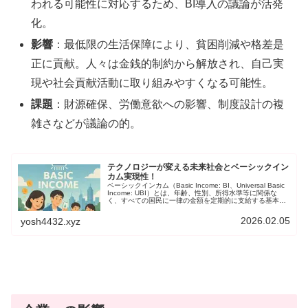
われる可能性に対応するため、BI導入の議論が活発
化。
影響
：最低限の生活保障により、貧困削減や格差是
正に貢献。人々は金銭的制約から解放され、自己実
現や社会貢献活動に取り組みやすくなる可能性。
課題
：財源確保、労働意欲への影響、制度設計の複
雑さなどが議論の的。
テクノロジーが変える未来社会とベーシックイン
カム実現性！
ベーシックインカム（Basic Income: BI、Universal Basic
Income: UBI）とは、年齢、性別、所得水準等に関係な
く、すべての国民に一律の金額を定期的に支給する基本生
活保障制度です。この制度の本質は「普遍性」「無条件
性」「個人単位」「定期性」という4つの原則に基づいて
2026.02.05
yosh4432.xyz
います。