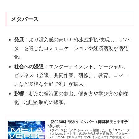
メタバース
発展
：より没入感の高い3D仮想空間が実現し、アバ
ターを通じたコミュニケーションや経済活動が活発
化。
社会への浸透
：エンターテイメント、ソーシャル、
ビジネス（会議、共同作業、研修）、教育、コマー
スなど多様な分野で利用が拡大。
影響
：新たな経済圏の創出、働き方や学び方の多様
化、地理的制約の緩和。
【2026年】現在のメタバース開発状況と未来予
測レポート！
メタバースは「メタ（meta）＝超越した」と「ユニバース
（universe）＝世界」の2語を合わせた造語で、インターネ
ット上でAR（拡張現実）やVR（仮想現実）の技術を使