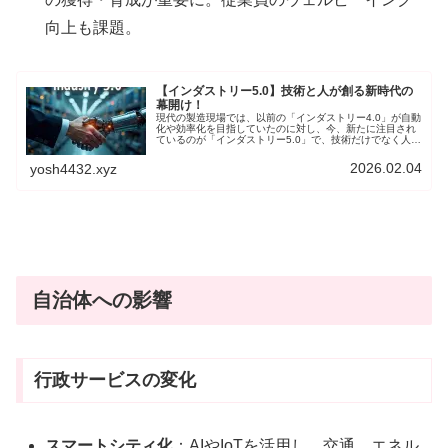
向上も課題。
【インダストリー5.0】技術と人が創る新時代の
幕開け！
現代の製造現場では、以前の「インダストリー4.0」が自動
化や効率化を目指していたのに対し、今、新たに注目され
ているのが「インダストリー5.0」で、技術だけでなく人間
中心の考え方を取り入れ、環境や社会への配慮も重要視さ
れます。そこで、20年間、機械エンジニアを務め、生成AI
2026.02.04
yosh4432.xyz
を学んだ私の立場から考察していきます。
自治体への影響
行政サービスの変化
スマートシティ化
：AIやIoTを活用し、交通、エネル