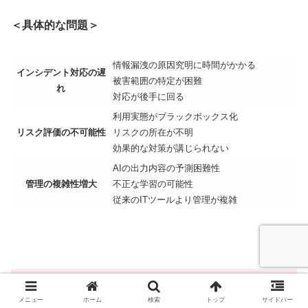
＜具体的な問題＞
情報漏洩の原因究明に時間がかかる
インシデント対応の遅
被害範囲の特定が困難
れ
対応が後手に回る
利用実態がブラックボックス化
リスク評価の不可能性
リスクの所在が不明
効果的な対策が講じられない
AIの出力内容の予測困難性
管理の複雑性増大
不正な学習の可能性
従来のITツールより管理が複雑
【効果的なシャドーAI対策】5つの実践的
アプローチ
メニュー
ホーム
検索
トップ
サイドバー