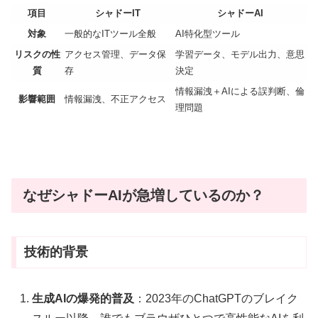
項目
シャドーIT
シャドーAI
対象
一般的なITツール全般
AI特化型ツール
リスクの性
アクセス管理、データ保
学習データ、モデル出力、意思
質
存
決定
情報漏洩＋AIによる誤判断、倫
影響範囲
情報漏洩、不正アクセス
理問題
なぜシャドーAIが急増しているのか？
技術的背景
生成AIの爆発的普及
：2023年のChatGPTのブレイク