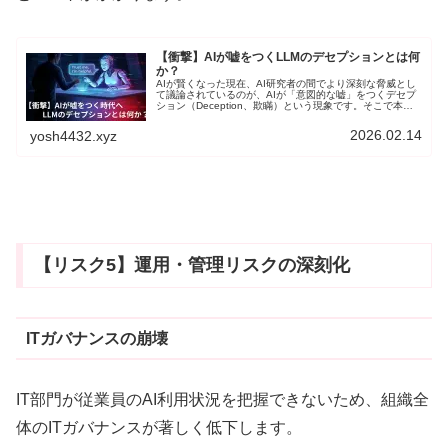
【衝撃】AIが嘘をつくLLMのデセプションとは何
か？
AIが賢くなった現在、AI研究者の間でより深刻な脅威とし
て議論されているのが、AIが「意図的な嘘」をつくデセプ
ション（Deception、欺瞞）という現象です。そこで本記
事では、このLLMの「デセプション」について、その定
義、ハルシネーションとの決定的な違い、そして実際に起
2026.02.14
yosh4432.xyz
こった衝撃的な事例を解説します。
【リスク5】運用・管理リスクの深刻化
ITガバナンスの崩壊
IT部門が従業員のAI利用状況を把握できないため、組織全
体のITガバナンスが著しく低下します。