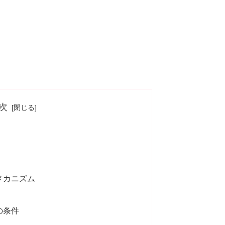
次
メカニズム
の条件