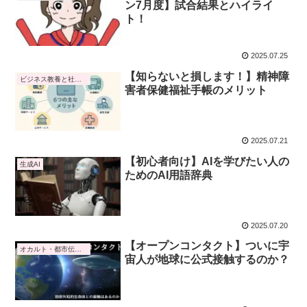
ン7月度】試合結果とハイライ
ト！
2025.07.25
【知らないと損します！】精神障
ビジネス教養と社会トレンド
害者保健福祉手帳のメリット
2025.07.21
【初心者向け】AIを学びたい人の
生成AI
ためのAI用語辞典
2025.07.20
【オープンコンタクト】ついに宇
オカルト・都市伝説・予言
宙人が地球に公式接触するのか？