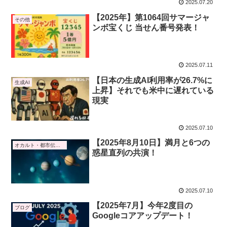
2025.07.20
【2025年】第1064回サマージャ
その他
ンボ宝くじ 当せん番号発表！
2025.07.11
【日本の生成AI利用率が26.7%に
生成AI
上昇】それでも米中に遅れている
現実
2025.07.10
【2025年8月10日】満月と6つの
オカルト・都市伝説・予言
惑星直列の共演！
2025.07.10
【2025年7月】今年2度目の
ブログ
Googleコアアップデート！