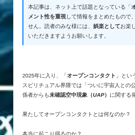
本記事は、ネット上で話題となっている「
メント性を重視
して情報をまとめたもので
せん。読者のみな様には、
娯楽として
お楽
いただきますようお願いします。
2025年に入り、「
オープンコンタクト
」とい
スピリチュアル界隈では「ついに宇宙人との
係者からも
未確認空中現象（
UAP
）
に関する
果たしてオープンコンタクトとは何なのか？
本当に起こり得るのか？