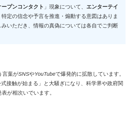
オープンコンタクト
」現象について、
エンターテイ
、特定の信念や予言を推進・煽動する意図はありま
しみいただき、情報の真偽については各自でご判断
う言葉が
SNS
や
YouTube
で爆発的に拡散しています。
公式接触が始まる」と大騒ぎになり、科学界や政府関
発表が相次いでいます。