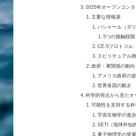
2025年オープンコン
主要な情報源
バシャール（ダ
5つの接触段階
CE-5プロトコ
スピリチュアル
政府・軍関係の動向
アメリカ政府の
世界各国の動き
科学的視点から見たオ
可能性を支持する科
宇宙生物学の進
SETI（地球外
量子物理学の発