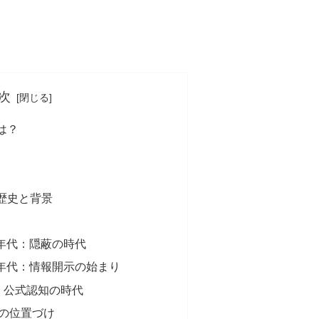
次
は？
歴史と背景
90年代：隠蔽の時代
10年代：情報開示の始まり
在：公式認知の時代
の位置づけ