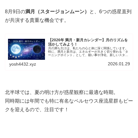
8月9日の
満月（スタージョンムーン）
と、6つの惑星直列
が共演する貴重な機会です。
【2026年 満月・新月カレンダー】月のリズムを
活かしてみよう！
月の満ち欠けは、私たちの心と体に深く関係しています。
特に、満月と新月は、エネルギーが大きく切り替わる「タ
ーニングポイント」として、願い事や浄化、新しいスター
トに最適なタイミングです。本記事では、2026年の満月と
新月の日時を一覧でご紹介するとともに、それぞれの月の
2026.01.29
yosh4432.xyz
呼び名に込められた情緒的な意味、月のリズムを最大限に
活かすための具体的な過ごし方を解説します。
北半球では、夏の明け方が惑星観察に最適な時期。
同時期には年間でも特に有名な
ペルセウス座流星群
もピー
クを迎えるので、注目です！