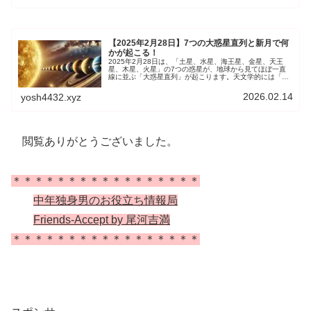
【2025年2月28日】7つの大惑星直列と新月で何
かが起こる！
2025年2月28日は、「土星、水星、海王星、金星、天王
星、木星、火星」の7つの惑星が、地球から見てほぼ一直
線に並ぶ「大惑星直列」が起こります。天文学的には「惑
星パレード」と呼ばれ、複数の惑星が同時に観測できる天
文イベントです。また「新月」の日でもあり、とても神秘
2026.02.14
yosh4432.xyz
的な天体ショーになりそうですね。
閲覧ありがとうございました。
＊＊＊＊＊＊＊＊＊＊＊＊＊＊＊＊＊
中年独身男のお役立ち情報局
Friends-Accept by 尾河吉満
＊＊＊＊＊＊＊＊＊＊＊＊＊＊＊＊＊