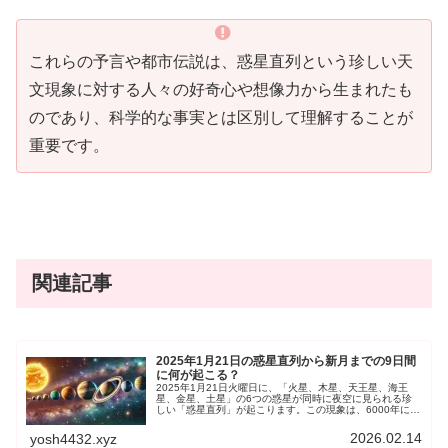
これらの予言や都市伝説は、惑星直列という珍しい天
文現象に対する人々の好奇心や想像力から生まれたも
のであり、科学的な事実とは区別して理解することが
重要です。
関連記事
2025年1月21日の惑星直列から新月までの9日間
に何が起こる？
2025年1月21日火曜日に、「火星、木星、天王星、海王
星、金星、土星」の6つの惑星が同時に夜空に見られる珍
しい「惑星直列」が起こります。この現象は、6000年に4
回しか起こらないとされていて、天文学的な興味だけでな
く、スピリチュアルな観点からも注目されています。
2026.02.14
yosh4432.xyz