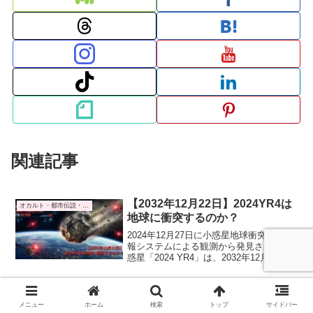
関連記事
【2032年12月22日】2024YR4は
オカルト・都市伝説・予言
地球に衝突するのか？
2024年12月27日に小惑星地球衝突最終警
報システムによる観測から発見された小
惑星「2024 YR4」は、2032年12月22日の
地球衝突確率が3.1%と話題になりまし
た。そこで、本記事では、2024 YR4の基
本的な特徴、地球衝突確率の劇的な変
【人類の歴史を覆す5冊の禁書】
オカルト・都市伝説・予言
化、現在新たに浮上している月面衝突の
メニュー
ホーム
検索
トップ
サイドバー
私たちのDNAに封印された伸び