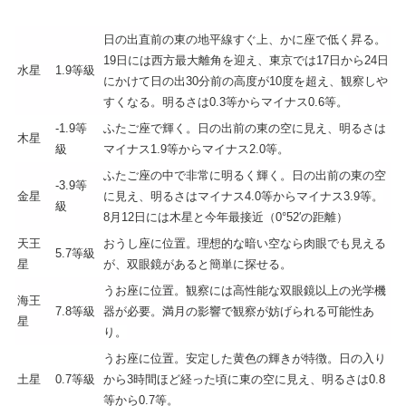
日の出直前の東の地平線すぐ上、かに座で低く昇る。
19日には西方最大離角を迎え、東京では17日から24日
水星
1.9等級
にかけて日の出30分前の高度が10度を超え、観察しや
すくなる。明るさは0.3等からマイナス0.6等。
-1.9等
ふたご座で輝く。日の出前の東の空に見え、明るさは
木星
級
マイナス1.9等からマイナス2.0等。
ふたご座の中で非常に明るく輝く。日の出前の東の空
-3.9等
金星
に見え、明るさはマイナス4.0等からマイナス3.9等。
級
8月12日には木星と今年最接近（0°52′の距離）
天王
おうし座に位置。理想的な暗い空なら肉眼でも見える
5.7等級
星
が、双眼鏡があると簡単に探せる。
うお座に位置。観察には高性能な双眼鏡以上の光学機
海王
7.8等級
器が必要。満月の影響で観察が妨げられる可能性あ
星
り。
うお座に位置。安定した黄色の輝きが特徴。日の入り
土星
0.7等級
から3時間ほど経った頃に東の空に見え、明るさは0.8
等から0.7等。