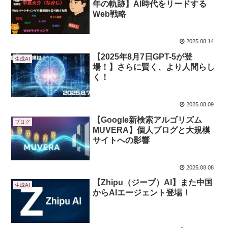
年の軌跡】AI時代をリードする
Web戦略
2025.08.14
【2025年8月7日GPT-5が登
生成AI
場！】さらに賢く、より人間らし
く！
2025.08.09
【Google新検索アルゴリズム
ブログ
MUVERA】個人ブログと大規模
サイトへの影響
2025.08.08
【Zhipu（ジープ）AI】また中国
生成AI
からAIエージェント登場！