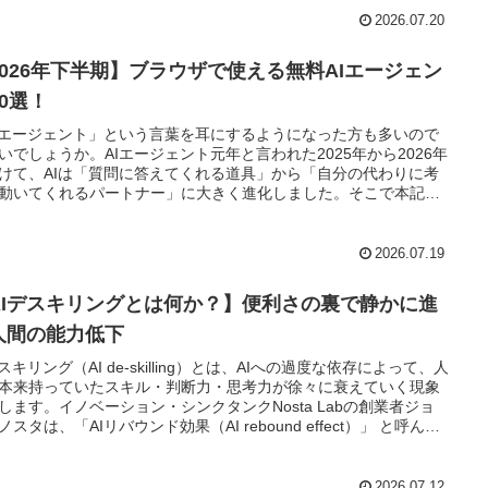
2026.07.20
2026年下半期】ブラウザで使える無料AIエージェン
10選！
Iエージェント」という言葉を耳にするようになった方も多いので
いでしょうか。AIエージェント元年と言われた2025年から2026年
けて、AIは「質問に答えてくれる道具」から「自分の代わりに考
動いてくれるパートナー」に大きく進化しました。そこで本記事
、日本で使え、インストール不要・無料・初心者向けAIエージェ
を厳選しました。
2026.07.19
AIデスキリングとは何か？】便利さの裏で静かに進
人間の能力低下
デスキリング（AI de-skilling）とは、AIへの過度な依存によって、人
本来持っていたスキル・判断力・思考力が徐々に衰えていく現象
します。イノベーション・シンクタンクNosta Labの創業者ジョ
ノスタは、「AIリバウンド効果（AI rebound effect）」 と呼んで
す。「パフォーマンスが上がっているように見えるのは、能力低
隠れ蓑にすぎない。スキルセットは実際、ベースラインを下回る
ろまで落ちている」
2026.07.12