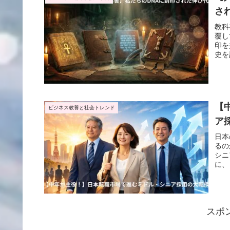
さ
教科
覆し
印を
史を
【
ビジネス教養と社会トレンド
ア
日本
るの
シニ
に、
あな
スポ