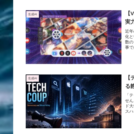
【V
生成AI
実
近年
化と
数の
事で
「V
のユ
【
生成AI
る
「テ
せん
ド大
スハ
念を