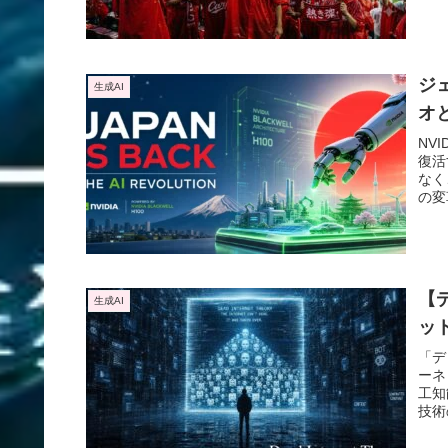
ジ
生成AI
オ
NV
復活
なく
の変
す。
のシ
げて
【
生成AI
ッ
「デ
ーネ
工知
技術
念が