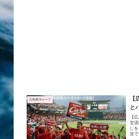
【
広島東洋カープ
と
【広
交流
しを
況で