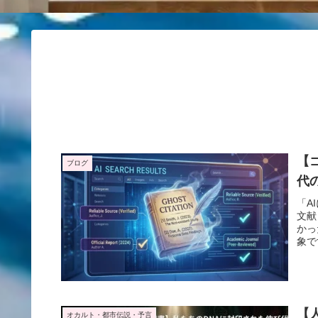
【
ブログ
代
「A
文献
かっ
象で
と対
いて
【
オカルト・都市伝説・予言