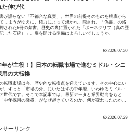
れた伸び代
書が語らない「不都合な真実」。世界の前提そのものを根底から
てしまうがゆえに、権力によって焼かれ、隠され、「偽書」の烙
押された5冊の禁書。歴史の裏に置かれた「ポーネグリフ（真の歴
記した石碑）」。扉を開ける準備はよろしいでしょうか。
2026.07.30
中年が主役！】日本の転職市場で進むミドル・シニ
採用の大転換
の転職市場は今、歴史的な転換点を迎えています。その中心にい
が、ずっと「市場の外」にいたはずの中年層、いわゆるミドル・
ア世代です。そこで本記事では、最新データと業界動向をもと
「中年採用の隆盛」がなぜ起きているのか、何が変わったのか、
たがこの追い風に乗るために何が必要なのかを掘り下げます。
2026.07.29
ンサーリンク