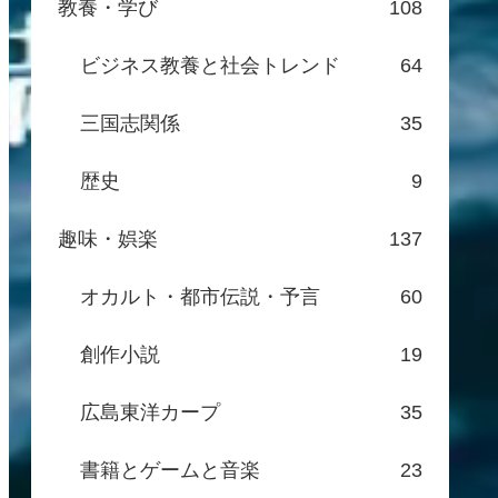
教養・学び
108
ビジネス教養と社会トレンド
64
三国志関係
35
歴史
9
趣味・娯楽
137
オカルト・都市伝説・予言
60
創作小説
19
広島東洋カープ
35
書籍とゲームと音楽
23