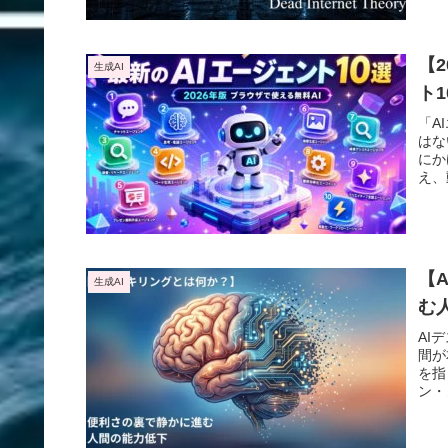
【
生成AI
ト
「A
はな
にか
え、
では
ント
【
生成AI
む
AI
間が
を指
ン・
いま
下の
とこ