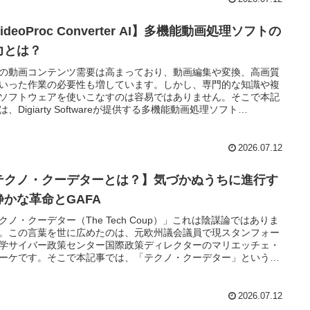
ideoProc Converter AI】多機能動画処理ソフトの
力とは？
の動画コンテンツ需要は高まっており、動画編集や変換、高画質
いった作業の必要性も増しています。しかし、専門的な知識や複
ソフトウェアを使いこなすのは容易ではありません。そこで本記
は、Digiarty Softwareが提供する多機能動画処理ソフト
ideoProc Converter AI」に焦点を当て、概要、特徴、使い方、実際
ーザーレビューや評判を解説します。
2026.07.12
テクノ・クーデターとは？】気づかぬうちに進行す
静かな革命とGAFA
クノ・クーデター（The Tech Coup）」これは陰謀論ではありま
。この言葉を世に広めたのは、元欧州議会議員で現スタンフォー
学サイバー政策センター国際政策ディレクターのマリエッチェ・
ーケです。そこで本記事では、「テクノ・クーデター」という概
解剖し、GAFAを1社ずつ深掘りしていきます。
2026.07.12