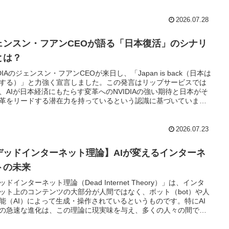
2026.07.28
ェンスン・フアンCEOが語る「日本復活」のシナリ
とは？
IDIAのジェンスン・フアンCEOが来日し、「Japan is back（日本は
する）」と力強く宣言しました。この発言はリップサービスでは
、AIが日本経済にもたらす変革へのNVIDIAの強い期待と日本がそ
革をリードする潜在力を持っているという認識に基づいていま
そこで本記事では、ジェンスン・フアンCEOが描く「日本復活」
ナリオとAIが日本の未来をどのように形作るのかについて掘り下
いきます。
2026.07.23
デッドインターネット理論】AIが変えるインターネ
トの未来
ッドインターネット理論（Dead Internet Theory）」は、インタ
ット上のコンテンツの大部分が人間ではなく、ボット（bot）や人
能（AI）によって生成・操作されているというものです。特にAI
の急速な進化は、この理論に現実味を与え、多くの人々の間で懸
広がっています。