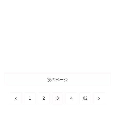
次のページ
前
次
1
2
3
4
62
へ
へ