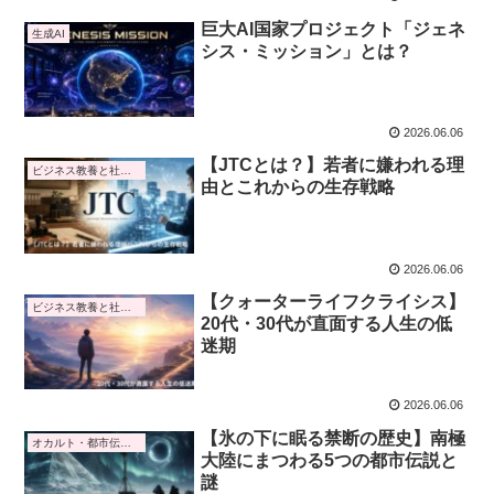
巨大AI国家プロジェクト「ジェネ
生成AI
シス・ミッション」とは？
2026.06.06
【JTCとは？】若者に嫌われる理
ビジネス教養と社会トレンド
由とこれからの生存戦略
2026.06.06
【クォーターライフクライシス】
ビジネス教養と社会トレンド
20代・30代が直面する人生の低
迷期
2026.06.06
【氷の下に眠る禁断の歴史】南極
オカルト・都市伝説・予言
大陸にまつわる5つの都市伝説と
謎