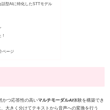
er 会話型AIに特化したSTTモデル
ン
た！
介ページ
然かつ応答性の高い
マルチモーダル
AI
体験を構築でき
は、大きく分けてテキストから音声への変換を行う