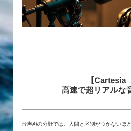
【Cartes
高速で超リアルな音
音声
AI
の分野では、人間と区別がつかないほ