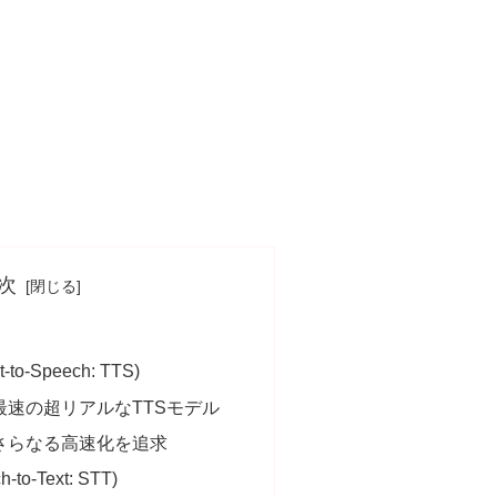
次
t-to-Speech: TTS)
世界最速の超リアルなTTSモデル
bo さらなる高速化を追求
h-to-Text: STT)