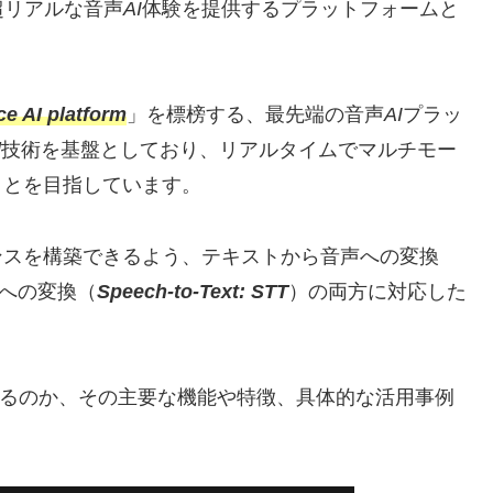
超リアルな音声
AI
体験を提供するプラットフォームと
。
ice AI platform
」を標榜する、最先端の音声
AI
プラッ
l
技術を基盤としており、リアルタイムでマルチモー
ことを目指しています。
ンスを構築できるよう、テキストから音声への変換
への変換（
Speech-to-Text: STT
）の両方に対応した
るのか、その主要な機能や特徴、具体的な活用事例