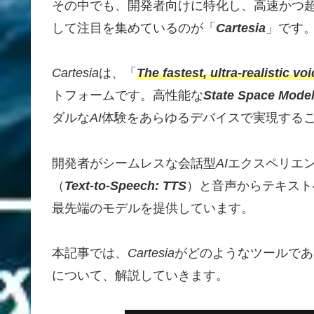
その中でも、開発者向けに特化し、高速かつ
して注目を集めているのが「
Cartesia
」です
Cartesia
は、「
The fastest, ultra-realistic vo
トフォームです。高性能な
State Space Mode
ダルな
AI
体験をあらゆるデバイスで実現する
開発者がシームレスな会話型
AI
エクスペリエ
（
Text-to-Speech: TTS
）と音声からテキスト
最先端のモデルを提供しています。
本記事では、
Cartesia
がどのようなツールであ
について、解説していきます。