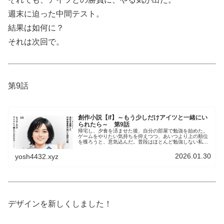
週末に迫った中間テスト。
結果は如何に？
それは次回で。
第9話
創作小説【if】～もう少しだけアイツと一緒にい
られたら～ 第9話
帰宅し、夕食を済ませた後、自分の部屋で勉強を始めた。
ゲームをやりたい気持ちを抑えつつ、あいつより上の順位
を獲ろうと、意気込んだ。普段はほとんど勉強しない私。
あいつとの図書館での勉強を思い出し、あいつを意識しな
がら、ひとり勉強を進める。
2026.01.30
yosh4432.xyz
デザインを新しくしました！