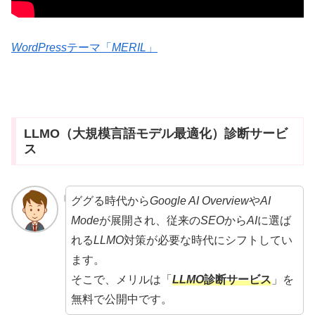
WordPress
テーマ「
MERIL
」
LLMO（大規模言語モデル最適化）診断サービ
ス
ググる時代から
Google AI Overview
や
AI
Mode
が展開され、従来の
SEO
から
AI
に選ば
れる
LLMO
対策が必要な時代にシフトしてい
ます。
そこで、メリルは「
LLMO
診断サービス
」を
無料で公開中です。