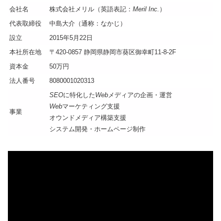
会社名
株式会社メリル（英語表記：
Meril Inc.
）
代表取締役
中島大介（通称：なかじ）
設立
2015年5月22日
本社所在地
〒420-0857 静岡県静岡市葵区御幸町11-8-2F
資本金
50万円
法人番号
8080001020313
SEO
に特化した
Web
メディアの企画・運営
Web
マーケティング支援
事業
オウンドメディア構築支援
システム開発・ホームページ制作