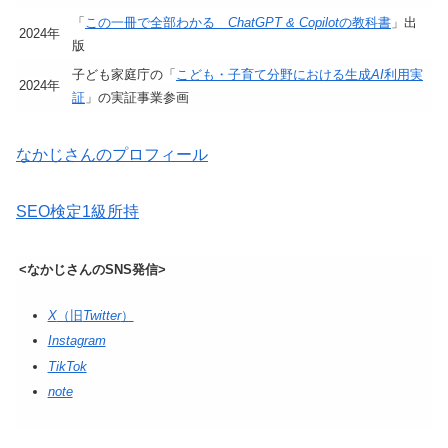
「
この一冊で全部わかる
ChatGPT & Copilot
の教科書
」出
2024年
版
子ども家庭庁の「
こども・子育て分野における生成
AI
利用実
2024年
証
」の実証事業参画
なかじさんのプロフィール
SEO検定1級所持
<なかじさんのSNS発信>
X
（旧
Twitter
）
Instagram
TikTok
note