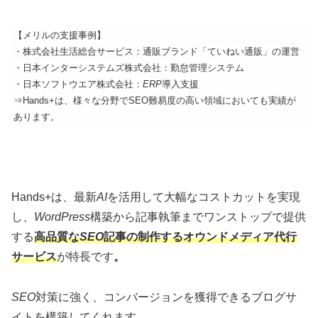
【メリルの支援事例】
・株式会社生活総合サービス：
通販ブランド「ていねい通販」の運営
・日本インターシステムズ株式会社：勤怠管理システム
・日本ソフトウエア株式会社：
ERP
導入支援
⇒Hands+は、様々な分野でSEO難易度の高い領域においても実績が
あります。
Hands+は、最新
AI
を活用して大幅なコストカットを実現
し、
WordPress
構築から記事執筆までワンストップで提供
する
高品質な
SEO
記事の制作するオウンドメディア代行
サービス
が特長です
。
SEO
対策に強く、コンバージョンを獲得できるブログサ
イトを構築してくれます。