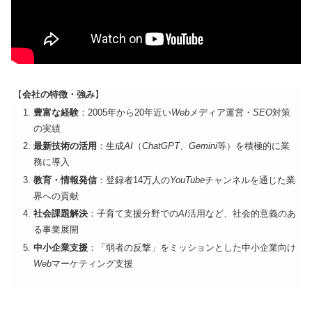
【
会社の特徴・強み
】
豊富な経験
：2005年から20年近い
Web
メディア運営・
SEO
対策
の実績
最新技術の活用
：生成
AI
（
ChatGPT、Gemini
等）を積極的に業
務に導入
教育・情報発信
：登録者14万人の
YouTube
チャンネルを通じた業
界への貢献
社会課題解決
：子育て支援分野での
AI
活用など、社会的意義のあ
る事業展開
中小企業支援
：「弱者の反撃」をミッションとした中小企業向け
Web
マーケティング支援