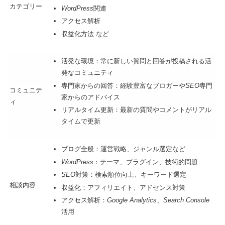
カテゴリー
WordPress
関連
アクセス解析
収益化方法 など
活発な環境：常に新しい質問と回答が投稿される活
発なコミュニティ
専門家からの回答：経験豊富なブロガーや
SEO
専門
コミュニテ
家からのアドバイス
ィ
リアルタイム更新：最新の質問やコメントがリアル
タイムで更新
ブログ全般：運営戦略、ジャンル選定など
WordPress
：テーマ、プラグイン、技術的問題
SEO
対策：検索順位向上、キーワード選定
相談内容
収益化：アフィリエイト、アドセンス対策
アクセス解析：
Google Analytics
、
Search Console
活用