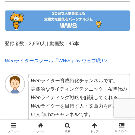
登録者数：2,850人 | 動画数：45本
Web
ライタースクール「
WWS
」
by
ウェブ職
TV
Web
ライター育成特化チャンネルです。
実践的なライティングテクニック、
AI
時代の
Web
ライティング戦略を解説してくれる
Web
ライターを目指す人・文章力を向上した
い人向けのチャンネルです。
メニュー
ホーム
検索
トップ
サイドバー