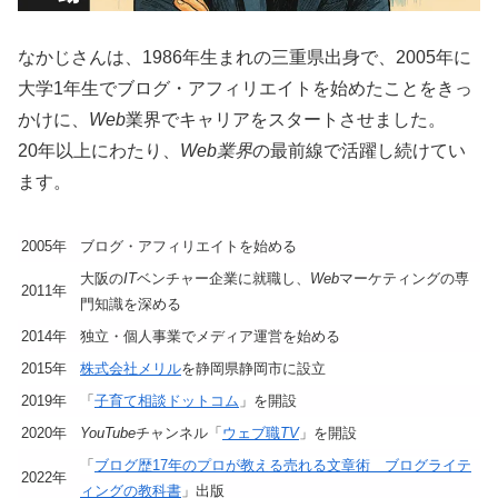
なかじさんは、1986年生まれの三重県出身で、2005年に
大学1年生でブログ・アフィリエイトを始めたことをきっ
かけに、
Web
業界でキャリアをスタートさせました。
20年以上にわたり、
Web業界
の最前線で活躍し続けてい
ます。
2005年
ブログ・アフィリエイトを始める
大阪の
IT
ベンチャー企業に就職し、
Web
マーケティングの専
2011年
門知識を深める
2014年
独立・個人事業でメディア運営を始める
2015年
株式会社メリル
を静岡県静岡市に設立
2019年
「
子育て相談ドットコム
」を開設
2020年
YouTube
チャンネル「
ウェブ職
TV
」を開設
「
ブログ歴17年のプロが教える売れる文章術 ブログライテ
2022年
ィングの教科書
」出版