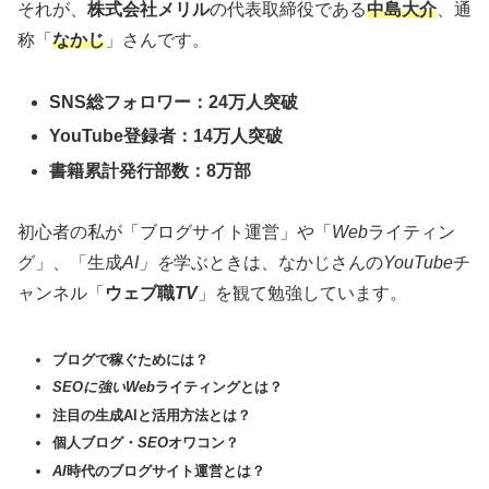
それが、
株式会社メリル
の代表取締役である
中島大介
、通
称「
なかじ
」さんです。
SNS総フォロワー：24万人突破
YouTube登録者：14万人突破
書籍累計発行部数：8万部
初心者の私が「ブログサイト運営」や「
Web
ライティン
グ」、「生成
AI」を
学ぶときは、なかじさんの
YouTube
チ
ャンネル「
ウェブ職
TV
」を観て勉強しています。
ブログで稼ぐためには？
SEOに強いWeb
ライティングとは？
注目の生成AIと活用方法とは？
個人ブログ・
SEO
オワコン？
AI
時代のブログサイト運営とは？