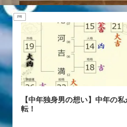
PR
【中年独身男の想い】中年の私
転！