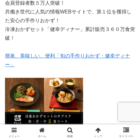
会員登録者数５万人突破！
共働き世代に人気の情報WEBサイトで、第１位を獲得し
た安心の手作りおかず！
冷凍おかずセット「健幸ディナー」累計販売３６０万食突
破！
簡単、美味しい、便利「旬の手作りおかず・健幸ディナ
ー」
メニュー
ホーム
検索
トップ
サイドバー