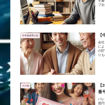
を書
プ企
た。
【
中年独身男の話
会社
によ
の貯
りも
【
その他
番
バレ
億円