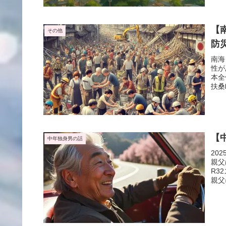
【
その他
防
南海
性が
本全
扶桑
【
中年独身男の話
20
親父
R3
親父