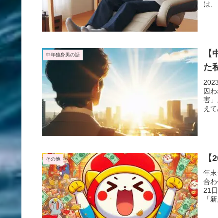
は、
【
中年独身男の話
た
20
囚わ
害」
えて
【
その他
年末
合わ
21
「新
で、