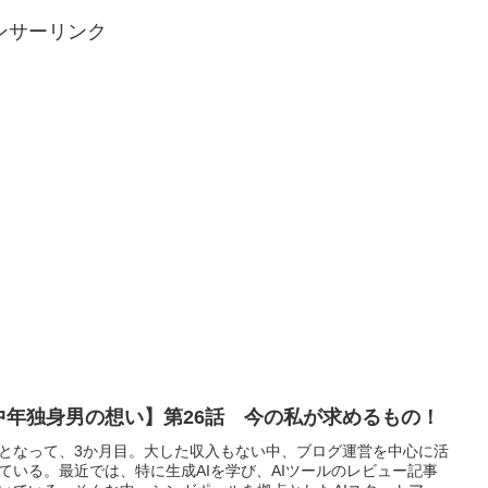
ンサーリンク
中年独身男の想い】第26話 今の私が求めるもの！
となって、3か月目。大した収入もない中、ブログ運営を中心に活
ている。最近では、特に生成AIを学び、AIツールのレビュー記事