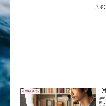
スポ
【
中年独身男の話
無職
動し