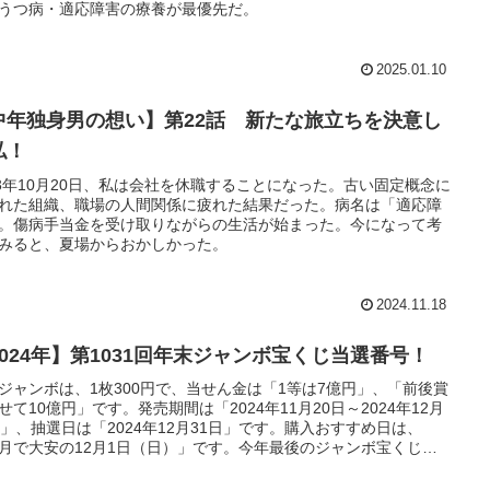
うつ病・適応障害の療養が最優先だ。
2025.01.10
中年独身男の想い】第22話 新たな旅立ちを決意し
私！
23年10月20日、私は会社を休職することになった。古い固定概念に
れた組織、職場の人間関係に疲れた結果だった。病名は「適応障
。傷病手当金を受け取りながらの生活が始まった。今になって考
みると、夏場からおかしかった。
2024.11.18
2024年】第1031回年末ジャンボ宝くじ当選番号！
ジャンボは、1枚300円で、当せん金は「1等は7億円」、「前後賞
せて10億円」です。発売期間は「2024年11月20日～2024年12月
日」、抽選日は「2024年12月31日」です。購入おすすめ日は、
月で大安の12月1日（日）」です。今年最後のジャンボ宝くじ
今年を締めくくろう！