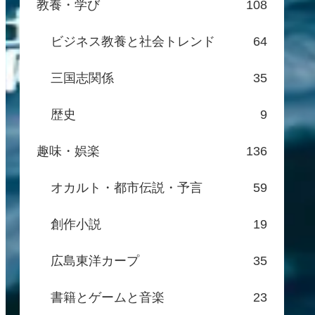
教養・学び
108
ビジネス教養と社会トレンド
64
三国志関係
35
歴史
9
趣味・娯楽
136
オカルト・都市伝説・予言
59
創作小説
19
広島東洋カープ
35
書籍とゲームと音楽
23