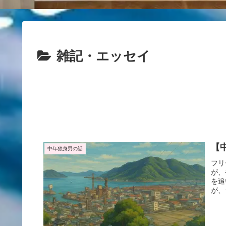
雑記・エッセイ
【
中年独身男の話
フリ
が、
を追
が、