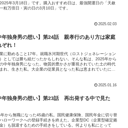
2025年3月18日」です。購入おすすめ日は、最強開運日の「天赦
一粒万倍日・寅の日の3月10日」です。
2025.02.03
中年独身男の想い】第24話 親孝行のあり方は家庭
れぞれ！
業に勤めること17年。就職氷河期世代（ロストジェネレーション
）としては勝ち組だったかもしれない。そんな私は、2025年から
の中年独身男になった。物質的豊かさが重視されていた土の時代
まれ、生きた私。大企業の従業員となった私は恵まれていたに違
い。それなりの安定収入を得て、貯蓄もできた。
2025.01.16
中年独身男の想い】第23話 再出発する中で見た
！
25年から無職になった45歳の私。国民健康保険、国民年金に切り替
ハローワークへの登録手続きを終えた。企業型DC（企業型確定拠
金）も脱退するための手続きをしている。何よりも私にとって