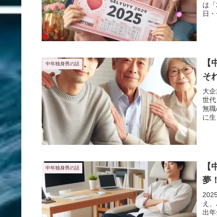
は「
日・
【
中年独身男の話
そ
大企
世代
無職
に生
いな
【
中年独身男の話
夢
20
え、
出年