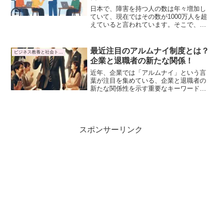
日本で、障害を持つ人の数は年々増加し
ていて、現在ではその数が1000万人を超
えていると言われています。そこで、近
年注目を集めているのが
「IPS（Individual Placement and
Support）就労支援」です。IPSは、精神
最近注目のアルムナイ制度とは？
ビジネス教養と社会トレンド
障害を持つ方々が「働きたい」という希
企業と退職者の新たな関係！
望を現実のものとするための、画期的な
アプローチとして期待されています。
近年、企業では「アルムナイ」という言
葉が注目を集めている、企業と退職者の
新たな関係性を示す重要なキーワードで
す。東証プライムの大企業でも、人材確
保が難しく、求人を出しても集まらない
という現実でした。そこで勧められたの
が、企業への出戻りです。
スポンサーリンク