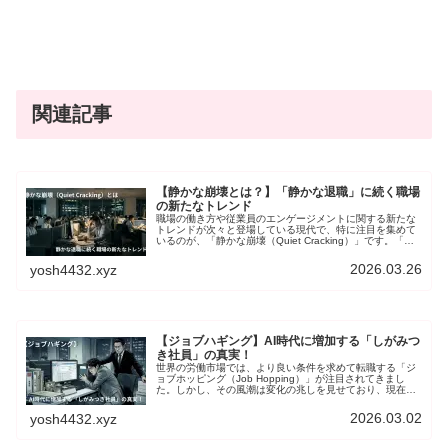
関連記事
【静かな崩壊とは？】「静かな退職」に続く職場
の新たなトレンド
職場の働き方や従業員のエンゲージメントに関する新たな
トレンドが次々と登場している現代で、特に注目を集めて
いるのが、「静かな崩壊（Quiet Cracking）」です。「静
かな退職（Quiet Quitting）」と混同されがちですが、本質
は大きく違います。そこで本記事では、「静かな崩壊」の
2026.03.26
yosh4432.xyz
定義、「静かな」トレンドとの比較、企業と個人が取る組
むべき対策について掘り下げていきます。
【ジョブハギング】AI時代に増加する「しがみつ
き社員」の真実！
世界の労働市場では、より良い条件を求めて転職する「ジ
ョブホッピング（Job Hopping）」が注目されてきまし
た。しかし、その風潮は変化の兆しを見せており、現在は
多くの従業員が現職にしがみつく「ジョブハギング（Job
Hugging）」が増加しているんです。本記事では、ジョブ
2026.03.02
yosh4432.xyz
ハギングの背景にある要因をAIなどのテクノロジー、個人
と企業の関係、社会・経済の視点から掘り下げていきま
す。