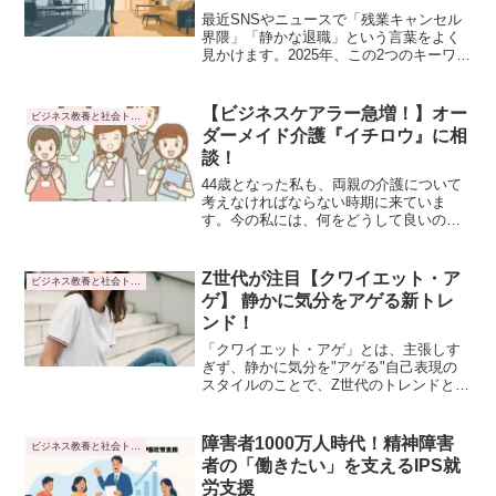
最近SNSやニュースで「残業キャンセル
界隈」「静かな退職」という言葉をよく
見かけます。2025年、この2つのキーワー
ドが若者を中心に大きな話題になってい
るようです。そこで本記事では、「残業
キャンセル界隈」「静かな退職」という
【ビジネスケアラー急増！】オー
ビジネス教養と社会トレンド
現象について、データと実例を交えなが
ダーメイド介護『イチロウ』に相
ら掘り下げていきます。
談！
44歳となった私も、両親の介護について
考えなければならない時期に来ていま
す。今の私には、何をどうして良いのか
分からず、いろいろ調べてみました。
仕事をしながら介護する『ビジネスケア
ラー』が増えています。経済産業省の発
Z世代が注目【クワイエット・ア
ビジネス教養と社会トレンド
表では、2030年にはビジネスケアラー
ゲ】 静かに気分をアゲる新トレ
318万人に増加
ンド！
「クワイエット・アゲ」とは、主張しす
ぎず、静かに気分を"アゲる"自己表現の
スタイルのことで、Z世代のトレンドとし
て注目されています。さりげなく周囲と
の調和を乱さないように自分をアゲる新
しい表現方法です。本記事では、Z世代の
障害者1000万人時代！精神障害
ビジネス教養と社会トレンド
間で静かに注目を集めているキーワード
者の「働きたい」を支えるIPS就
「クワイエット・アゲ」に焦点を当て、
労支援
解説していきます。