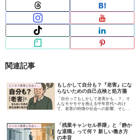
関連記事
もしかして自分も？『老害』にな
ビジネス教養と社会トレンド
らないための自己点検と処方箋
「自分ってもしかして老害かも…？」そ
んなモヤモヤを抱える中年世代へ向け
て、老害の特徴や社会への影響、そして
自分を見直すヒントをやさしく丁寧に解
説。対話と変化を恐れず、これからの時
代を柔らかく、前向きに生きるためのヒ
「残業キャンセル界隈」と「静か
ビジネス教養と社会トレンド
ントがここにあります。
な退職」って何？ 新しい働き方
の本音