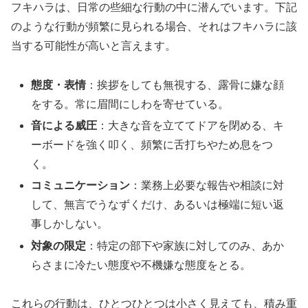
フキハラは、日常の些細な行動の中に潜んでいます。下記
のような行動が頻繁に見られる場合、それはフキハラに該
当する可能性が高いと言えます。
態度・表情
：挨拶をしても無視する、露骨に嫌な顔
をする。常に眉間にしわを寄せている。
音による威圧
：大きな音を立ててドアを閉める、キ
ーボードを強く叩く、頻繁に舌打ちやため息をつ
く。
コミュニケーション
：業務上必要な報告や相談に対
して、無言でうなずくだけ、あるいは極端に短い返
事しかしない。
対象の限定
：特定の部下や家族に対してのみ、あか
らさまに冷たい態度や不機嫌な態度をとる。
これらの行動は、ひとつひとつは小さく見えても、積み重