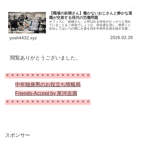
【職場の妖精さん】働かないおじさんと静かな退
職が交差する現代の労働問題
オフィスに「妖精さん」と呼ばれる存在がひっそりと現れ
ていることをご存知でしょうか。存在感を消し、朝早くに
出社してはいつの間にか姿を消す中高年社員を指す言葉で
す。「働かないおじさん」と揶揄された層が透明化したか
のような現象は、個人の問題として片付けられるものでは
2026.02.28
yosh4432.xyz
ありません。そこで本記事では、「妖精さん」という現象
を多角的に分析し、その実態と現代社会が抱える労働問題
に迫ります。
閲覧ありがとうございました。
＊＊＊＊＊＊＊＊＊＊＊＊＊＊＊＊＊
中年独身男のお役立ち情報局
Friends-Accept by 尾河吉満
＊＊＊＊＊＊＊＊＊＊＊＊＊＊＊＊＊
スポンサー