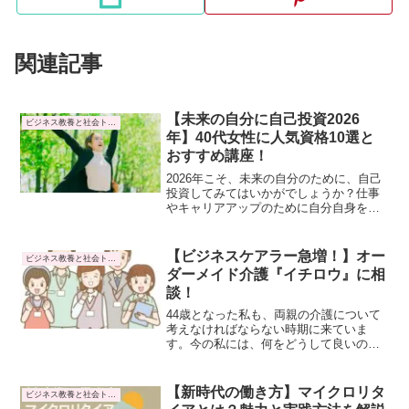
関連記事
【未来の自分に自己投資2026
ビジネス教養と社会トレンド
年】40代女性に人気資格10選と
おすすめ講座！
2026年こそ、未来の自分のために、自己
投資してみてはいかがでしょうか？仕事
やキャリアアップのために自分自身を磨
き、より豊かに生きるための資格取得。
やりたいこと、適職をみつける、今から
でも遅くはありません。今、人気の資格
【ビジネスケアラー急増！】オー
ビジネス教養と社会トレンド
10選とおすすめ講座をご紹介します。
ダーメイド介護『イチロウ』に相
談！
44歳となった私も、両親の介護について
考えなければならない時期に来ていま
す。今の私には、何をどうして良いのか
分からず、いろいろ調べてみました。
仕事をしながら介護する『ビジネスケア
ラー』が増えています。経済産業省の発
【新時代の働き方】マイクロリタ
ビジネス教養と社会トレンド
表では、2030年にはビジネスケアラー