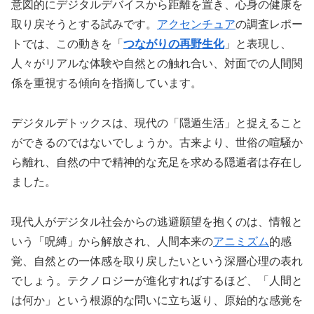
意図的にデジタルデバイスから距離を置き、心身の健康を
取り戻そうとする試みです。
アクセンチュア
の調査レポー
トでは、この動きを「
つながりの再野生化
」と表現し、
人々がリアルな体験や自然との触れ合い、対面での人間関
係を重視する傾向を指摘しています。
デジタルデトックスは、現代の「隠遁生活」と捉えること
ができるのではないでしょうか。古来より、世俗の喧騒か
ら離れ、自然の中で精神的な充足を求める隠遁者は存在し
ました。
現代人がデジタル社会からの逃避願望を抱くのは、情報と
いう「呪縛」から解放され、人間本来の
アニミズム
的感
覚、自然との一体感を取り戻したいという深層心理の表れ
でしょう。テクノロジーが進化すればするほど、「人間と
は何か」という根源的な問いに立ち返り、原始的な感覚を