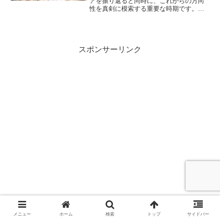
アを振り返ると同時に、これからの方向
性を真剣に模索する重要な時期です。ミ
ッドキャリアクライシスは、単なる不安
やストレスではなく、自己再評価と変革
へのチャンスとして捉えるべき転換点で
す。
スポンサーリンク
メニュー
ホーム
検索
トップ
サイドバー