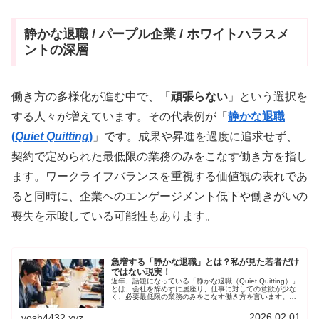
静かな退職 / パープル企業 / ホワイトハラスメ
ントの深層
働き方の多様化が進む中で、「
頑張らない
」という選択を
する人々が増えています。その代表例が「
静かな退職
(
Quiet Quitting
)
」です。成果や昇進を過度に追求せず、
契約で定められた最低限の業務のみをこなす働き方を指し
ます。ワークライフバランスを重視する価値観の表れであ
ると同時に、企業へのエンゲージメント低下や働きがいの
喪失を示唆している可能性もあります。
急増する「静かな退職」とは？私が見た若者だけ
ではない現実！
近年、話題になっている「静かな退職（Quiet Quitting）」
とは、会社を辞めずに居座り、仕事に対しての意欲が少な
く、必要最低限の業務のみをこなす働き方を言います。静
かな退職の特徴や影響について調べるとともに、自分の経
験を照らし合わせてみました。
2026.02.01
yosh4432.xyz