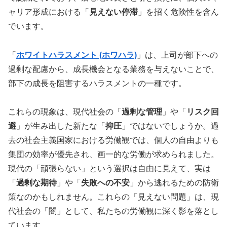
ャリア形成における「
見えない停滞
」を招く危険性を含ん
でいます。
「
ホワイトハラスメント (ホワハラ)
」は、上司が部下への
過剰な配慮から、成長機会となる業務を与えないことで、
部下の成長を阻害するハラスメントの一種です。
これらの現象は、現代社会の「
過剰な管理
」や「
リスク回
避
」が生み出した新たな「
抑圧
」ではないでしょうか。過
去の社会主義国家における労働観では、個人の自由よりも
集団の効率が優先され、画一的な労働が求められました。
現代の「頑張らない」という選択は自由に見えて、実は
「
過剰な期待
」や「
失敗への不安
」から逃れるための防衛
策なのかもしれません。これらの「見えない問題」は、現
代社会の「闇」として、私たちの労働観に深く影を落とし
ています。