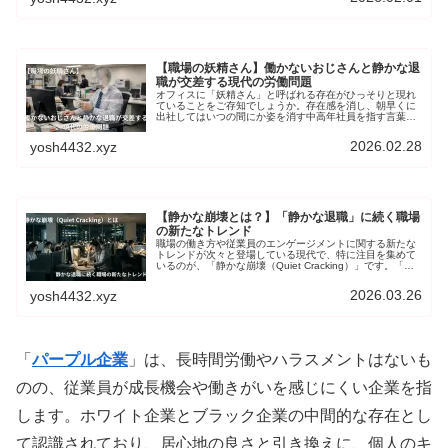
【職場の妖精さん】働かないおじさんと静かな退
職が交差する現代の労働問題
オフィスに「妖精さん」と呼ばれる存在がひっそりと現れ
ていることをご存知でしょうか。存在感を消し、朝早くに
出社してはいつの間にか姿を消す中高年社員を指す言葉で
す。「働かないおじさん」と揶揄された層が透明化したか
のような現象は、個人の問題として片付けられるものでは
2026.02.28
yosh4432.xyz
ありません。そこで本記事では、「妖精さん」という現象
を多角的に分析し、その実態と現代社会が抱える労働問題
に迫ります。
【静かな崩壊とは？】「静かな退職」に続く職場
の新たなトレンド
職場の働き方や従業員のエンゲージメントに関する新たな
トレンドが次々と登場している現代で、特に注目を集めて
いるのが、「静かな崩壊（Quiet Cracking）」です。「静
かな退職（Quiet Quitting）」と混同されがちですが、本質
は大きく違います。そこで本記事では、「静かな崩壊」の
2026.03.26
yosh4432.xyz
定義、「静かな」トレンドとの比較、企業と個人が取る組
むべき対策について掘り下げていきます。
「
パープル企業
」は、長時間労働やハラスメントはないも
のの、従業員が成長機会や働きがいを感じにくい企業を指
します。ホワイト企業とブラック企業の中間的な存在とし
て認識されており、居心地の良さと引き換えに、個人のキ