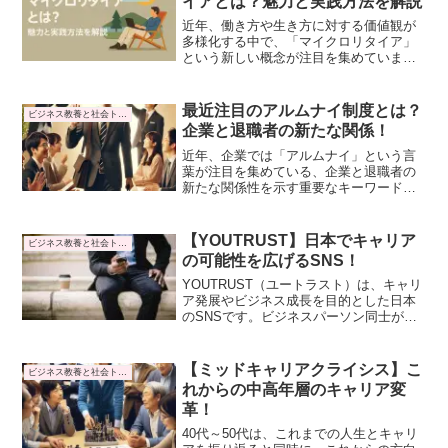
イアとは？魅力と実践方法を解説
318万人に増加
近年、働き方や生き方に対する価値観が
多様化する中で、「マイクロリタイア」
という新しい概念が注目を集めていま
す。従来の定年退職や早期リタイアとは
違い、キャリアの途中で意図的に短い期
間の休息を取り入れるというものです。
最近注目のアルムナイ制度とは？
ビジネス教養と社会トレンド
本記事では、マイクロリタイアとはどの
企業と退職者の新たな関係！
ようなものなのか、なぜ注目されている
のか、実際にマイクロリタイアを実践す
近年、企業では「アルムナイ」という言
るためにはどうすれば良いのかについ
葉が注目を集めている、企業と退職者の
て、解説していきます。
新たな関係性を示す重要なキーワードで
す。東証プライムの大企業でも、人材確
保が難しく、求人を出しても集まらない
という現実でした。そこで勧められたの
【YOUTRUST】日本でキャリア
ビジネス教養と社会トレンド
が、企業への出戻りです。
の可能性を広げるSNS！
YOUTRUST（ユートラスト）は、キャリ
ア発展やビジネス成長を目的とした日本
のSNSです。ビジネスパーソン同士が信
頼し合い、推薦し合うことで、より良い
キャリアパスやビジネスチャンスを掴む
ためのプラットフォームとして注目を集
【ミッドキャリアクライシス】こ
ビジネス教養と社会トレンド
めています。日本版LinkedInと言われる
れからの中高年層のキャリア変
存在で、独自の特長と日本市場に特化し
革！
たサービスが特徴です。
40代～50代は、これまでの人生とキャリ