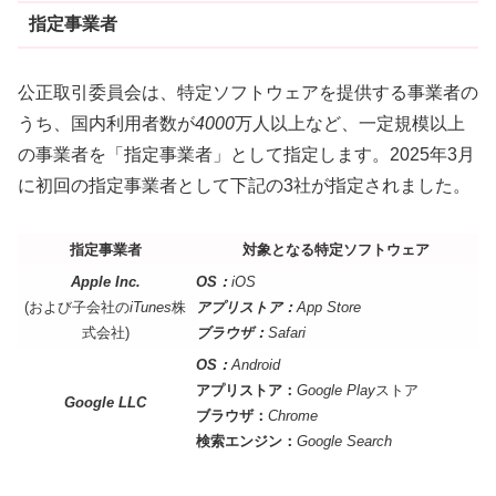
指定事業者
公正取引委員会は、特定ソフトウェアを提供する事業者の
うち、国内利用者数が
4000
万人以上など、一定規模以上
の事業者を「指定事業者」として指定します。2025年3月
に初回の指定事業者として下記の3社が指定されました。
指定事業者
対象となる特定ソフトウェア
Apple Inc.
OS：
iOS
(および子会社の
iTunes
株
アプリストア：
App Store
式会社)
ブラウザ：
Safari
OS：
Android
アプリストア：
Google Play
ストア
Google LLC
ブラウザ：
Chrome
検索エンジン：
Google Search