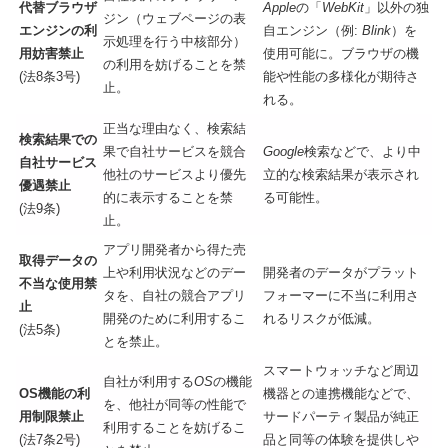
代替ブラウザ
Apple
の「
WebKit
」以外の独
ジン（ウェブページの表
エンジンの利
自エンジン（例:
Blink
）を
示処理を行う中核部分）
用妨害禁止
使用可能に。ブラウザの機
の利用を妨げることを禁
(法8条3号)
能や性能の多様化が期待さ
止。
れる。
正当な理由なく、検索結
検索結果での
果で自社サービスを競合
Google
検索などで、より中
自社サービス
他社のサービスより優先
立的な検索結果が表示され
優遇禁止
的に表示することを禁
る可能性。
(法9条)
止。
アプリ開発者から得た売
取得データの
上や利用状況などのデー
開発者のデータがプラット
不当な使用禁
タを、自社の競合アプリ
フォーマーに不当に利用さ
止
開発のために利用するこ
れるリスクが低減。
(法5条)
とを禁止。
スマートウォッチなど周辺
自社が利用する
OS
の機能
OS機能の利
機器との連携機能などで、
を、他社が同等の性能で
用制限禁止
サードパーティ製品が純正
利用することを妨げるこ
(法7条2号)
品と同等の体験を提供しや