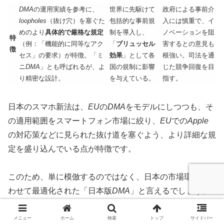
DMA
の運用実績を参考に、
世界に先駆けて
政府による事前介
loopholes
（抜け穴）を塞ぐた
包括的な事前規
入には慎重で、イ
めのより
具体的で厳格な規定
制を導入し、
ノベーションを阻
特
（例：「機能的に同等なアク
「
ブリュッセル
害するとの意見も
徴
セス」の要求）が特徴。「ミ
効果
」として各
根強い。司法を通
ニ
DMA
」とも呼ばれるが、よ
国の規制に影響
じた競争回復を目
り精密な設計。
を与えている。
指す。
日本のスマホ新法は、
EU
の
DMA
をモデルにしつつも、そ
の適用範囲をスマートフォン市場に絞り、
EU
での
Apple
の対応策などに見られた抜け道を塞ぐよう、より詳細な規
定を盛り込んでいる点が特徴です。
このため、単に模倣するのではなく、日本の市場環境に合
わせて最適化された「日本版
DMA
」と言えるでしょう。
また、
公正取引委員会
は
欧州委員会
と協力協定を結んでお
メニュー
ホーム
検索
トップ
サイドバー