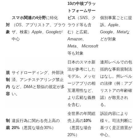
10の中核プラッ
トフォームサー
スマホ関連の4分野
に特化
ビス
（
SNS
、ク
個別事案ごとに提
対
（
OS、
アプリストア、ブラウ
ラウド等も含
訴。
Apple
、
象
ザ、検索）
Apple
、
Google
が
む）と広範。
Google
、
Meta
な
中心
Amazon
、
どが対象
Meta
、
Microsoft
等も対象
日本のスマホ新
連邦レベルでの包
法が参考にした
括的な事前規制法
規
サイドローディング、外部決
モデル。メッセ
はなし。州レベル
制
済、アンチステアリング禁止
ージアプリの相
の法律（例：アプ
内
など、
DMA
と類似の規定が多
互運用性など、
リストアの年齢確
容
い。
より広範な義務
認）が散見され
を含む。
る。
全世界の年間総
訴訟内容により
制
違反行為に関わる売上高の
売上高の
10%
様々。司法判断に
裁
20%
（悪質な場合30%）
（悪質な場合
基づく是正措置が
20%）
中心。