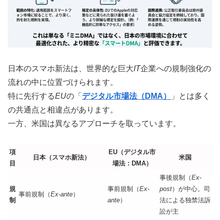
日本のスマホ新法は、世界的な巨大
IT
企業への規制強化の
流れの中に位置づけられます。
特に先行する
EU
の「
デジタル市場法（DMA）
」とは多く
の共通点と相違点があります。
一方、米国は異なるアプローチを取っています。
項
EU（デジタル市
日本（スマホ新法）
米国
目
場法：DMA）
事後規制（
Ex-
規
事前規制（
Ex-
post
）が中心。司
事前規制（
Ex-ante
）
制
ante
）
法による独禁法訴
訟が主