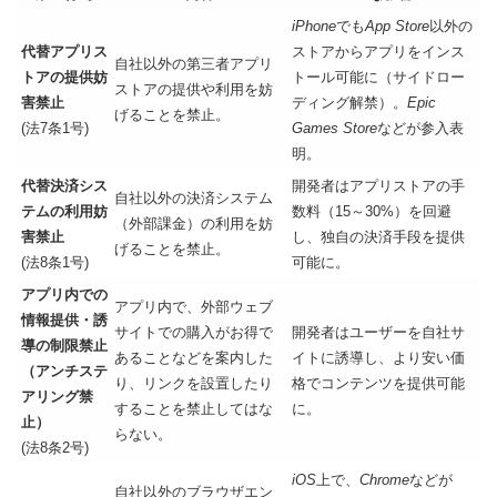
iPhone
でも
App Store
以外の
代替アプリス
ストアからアプリをインス
自社以外の第三者アプリ
トアの提供妨
トール可能に（サイドロー
ストアの提供や利用を妨
害禁止
ディング解禁）。
Epic
げることを禁止。
(法7条1号)
Games Store
などが参入表
明。
代替決済シス
開発者はアプリストアの手
自社以外の決済システム
テムの利用妨
数料（15～30%）を回避
（外部課金）の利用を妨
害禁止
し、独自の決済手段を提供
げることを禁止。
(法8条1号)
可能に。
アプリ内での
アプリ内で、外部ウェブ
情報提供・誘
サイトでの購入がお得で
開発者はユーザーを自社サ
導の制限禁止
あることなどを案内した
イトに誘導し、より安い価
（アンチステ
り、リンクを設置したり
格でコンテンツを提供可能
アリング禁
することを禁止してはな
に。
止）
らない。
(法8条2号)
iOS
上で、
Chrome
などが
自社以外のブラウザエン