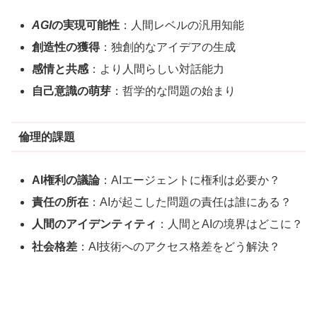
AGI
の実現可能性
：人間レベルの汎用知能
創造性の獲得
：独創的なアイデアの生成
感情と共感
：より人間らしい対話能力
自己意識の萌芽
：哲学的な問題の始まり
倫理的課題
AI権利の議論
：AIエージェントに権利は必要か？
責任の所在
：AIが起こした問題の責任は誰にある？
人間のアイデンティティ
：人間とAIの境界はどこに？
社会格差
：AI技術へのアクセス格差をどう解決？