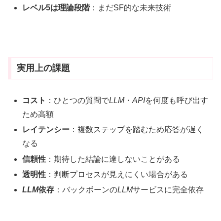
レベル5は理論段階
：まだSF的な未来技術
実用上の課題
コスト
：ひとつの質問で
LLM
・
API
を何度も呼び出す
ため高額
レイテンシー
：複数ステップを踏むため応答が遅く
なる
信頼性
：期待した結論に達しないことがある
透明性
：判断プロセスが見えにくい場合がある
LLM
依存
：バックボーンの
LLM
サービスに完全依存