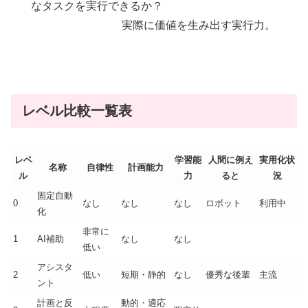
なタスクを実行できるか？
実際に価値を生み出す実行力。
レベル比較一覧表
レベ
学習能
人間に例え
実用化状
名称
自律性
計画能力
ル
力
ると
況
固定自動
0
なし
なし
なし
ロボット
利用中
化
非常に
1
AI補助
なし
なし
低い
アシスタ
2
低い
短期・静的
なし
優秀な後輩
主流
ント
計画と反
動的・適応