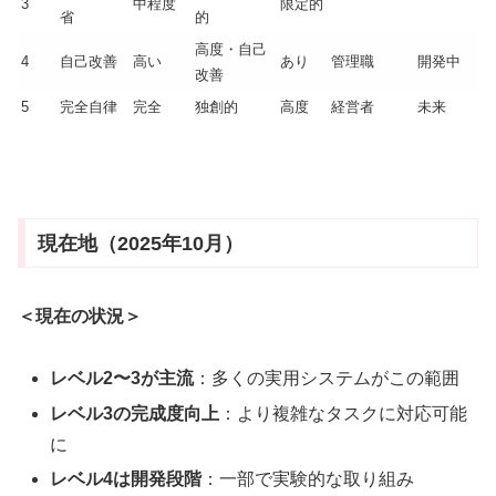
3
中程度
限定的
省
的
高度・自己
4
自己改善
高い
あり
管理職
開発中
改善
5
完全自律
完全
独創的
高度
経営者
未来
現在地（2025年10月）
＜現在の状況＞
レベル2〜3が主流
：多くの実用システムがこの範囲
レベル3の完成度向上
：より複雑なタスクに対応可能
に
レベル4は開発段階
：一部で実験的な取り組み