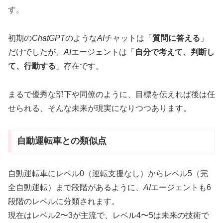
す。
初期の
ChatGPT
のような
AI
チャットは「
質問に答える
」
だけでしたが、
AI
エージェントは「
自分で考えて、判断し
て、行動する
」存在です。
まるで優秀な部下や同僚のように、目標を伝えれば後は任
せられる、そんな未来が現実になりつつあります。
自動運転車との類似点
自動運転車にレベル0（運転支援なし）からレベル5（完
全自動運転）まで段階があるように、
AI
エージェントも6
段階のレベルに分類されます。
現在はレベル2〜3が主流で、レベル4〜5は未来の技術で