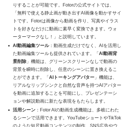
りすることが可能です。Fotorの公式サイトでは、
「無料で使える静止画が動き出すAI画像を動かすサイ
トです。Fotorは画像から動画を作り、写真やイラス
トを好きなだけに動画に素早く変換できます。ウォ
ーターマークなし！」と説明しています。
AI動画編集ツール
：動画生成だけでなく、AIを活用し
た動画編集ツールも提供されています。「
AI動画背
景削除
」機能は、グリーンスクリーンなしで動画の
背景を瞬時に削除し、任意のシーンに置き換えるこ
とができます。「
AIトーキングアバター
」機能は、
リアルなリップシンクと自然な音声を持つAIアバター
を動画に追加することを可能にし、プレゼンテーシ
ョンや解説動画に新たな表現をもたらします。
活用シーン
：Fotor AIの動画生成機能は、多岐にわた
るシーンで活用できます。YouTubeショートやTikTok
のような短尺動画コンテンツの制作、SNS広告やウ