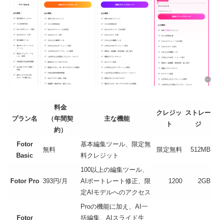
料金
クレジッ
ストレー
プラン名
（年間契
主な機能
ト
ジ
約）
Fotor
基本編集ツール、限定無
無料
限定無料
512MB
Basic
料クレジット
100以上の編集ツール、
Fotor Pro
393円/月
AIポートレート修正、限
1200
2GB
定AIモデルへのアクセス
Proの機能に加え、AI一
Fotor
括編集、AIスライド生