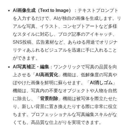
AI画像生成（Text to Image）
：テキストプロンプト
を入力するだけで、AIが独自の画像を生成します。リ
アルな写真、イラスト、コンセプトアートなど多様
なスタイルに対応し、ブログ記事のアイキャッチ、
SNS投稿、広告素材など、あらゆる用途でオリジナ
リティあふれるビジュアルを迅速に手に入れること
ができます。
AI写真補正・編集
：ワンクリックで写真の品質を向
上させる「
AI高画質化
」機能は、低解像度の写真や
ぼやけた画像を鮮明に蘇らせます。「
AI消しゴム
」
機能は、写真内の不要なオブジェクトや人物を自然
に除去し、「
背景削除
」機能は被写体を際立たせた
り、新しい背景に置き換えたりする際に非常に役立
ちます。プロフェッショナルな写真編集スキルがな
くても、高品質な仕上がりを実現できます。